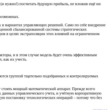
 (и нужно!) посчитать будущую прибыль, не вложив ещё ни
 возможных.
х и вариантах управляющих решений. Само по себе внедрение
ноценной сбалансированной системы стратегических
оров в целях экстраполяции этих влияний на ограниченном
кторы, и в этом случае модель будет очень эффективным
 как их учесть.
ляются группой тщательно подобранных и контролируемых
т стоять мощный математический аппарат. Прежде всего
ых
данных управленческого учета
, и учётную корпоративную
кую постановку технологических операций – потому что без