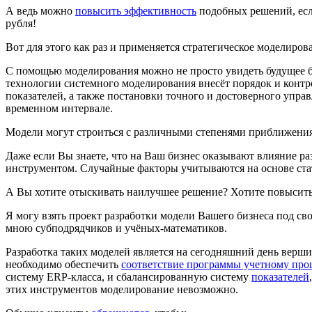
А ведь можно
повысить эффективность
подобных решений, есл
рубля!
Вот для этого как раз и применяется
стратегическое моделиров
С помощью моделирования можно не просто увидеть будущее би
технологии системного моделирования
внесёт порядок и контр
показателей, а также постановки точного и достоверного упра
временном интервале.
Модели могут строиться с различными степенями приближения,
Даже если Вы знаете, что на Ваш бизнес оказывают влияние р
инструментом. Случайные факторы учитываются на основе стат
А Вы хотите отыскивать наилучшее решение? Хотите повысить
Я могу взять проект разработки модели Вашего бизнеса под 
мною субподрядчиков и учёных-математиков.
Разработка таких
моделей
является на сегодняшний день верши
необходимо обеспечить
соответствие программы учетному про
систему ERP-класса, и сбалансированную систему
показателей
этих инструментов моделирование невозможно.