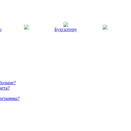
ю
Бухгалтеру
 больше?
чета?
рограммы?