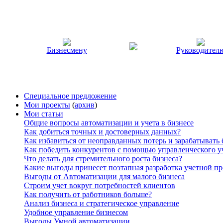
Бизнесмену
Руководител
Специальное предложение
Мои проекты
(
архив
)
Мои статьи
Общие вопросы автоматизации и учета в бизнесе
Как добиться точных и достоверных данных?
Как избавиться от неоправданных потерь и зарабатывать
Как победить конкурентов с помощью управленческого у
Что делать для стремительного роста бизнеса?
Какие выгоды принесет поэтапная разработка учетной п
Выгоды от Автоматизации для малого бизнеса
Строим учет вокруг потребностей клиентов
Как получить от работников больше?
Анализ бизнеса и стратегическое управление
Удобное управление бизнесом
Выгоды Умной автоматизации