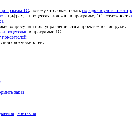
 программы 1С
, потому что должен быть
порядок в учёте и контр
во
в цифрах, в процессах, заложил в программу 1С возможность
са
.
ому вопросу или взял управление этим проектом в свои руки.
ес-процессами
в программе 1С.
 показателей
.
 своих возможностей.
у
рмить заказ
ументы
|
контакты