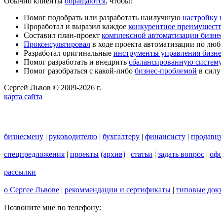
Обычно клиенты
обращаются
, чтобы:
Помог подобрать или разработать наилучшую
настройку
Проработал и выразил каждое
конкурентное преимущест
Составил план-проект
комплексной автоматизации бизне
Проконсультировал
в ходе проекта автоматизации по люб
Разработал оригинальные
инструменты управления бизн
Помог разработать и внедрить
сбалансированную систему
Помог разобраться с какой-либо
бизнес-проблемой
в силу
Сергей Львов © 2009-2026 г.
карта сайта
бизнесмену
|
руководителю
|
бухгалтеру
|
финансисту
|
продавц
спецпредложения
|
проекты
(архив)
|
статьи
|
задать вопрос
|
офо
рассылки
о Сергее Львове
|
рекоммендации и сертификаты
|
типовые док
Позвоните мне по телефону: