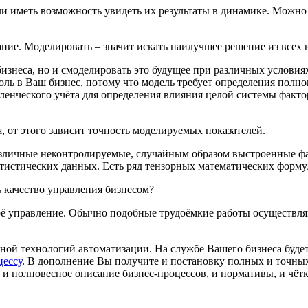
и иметь возможность увидеть их результаты в динамике. Можно
ание
. Моделировать – значит искать наилучшее решение из всех
знеса, но и смоделировать это будущее при различных условия
оль в Ваш бизнес, потому что модель требует определения пол
вленческого учёта для определения влияния целой системы факт
 от этого зависит точность
моделируемых показателей
.
азличные неконтролируемые, случайным образом выстроенные фа
истических данных. Есть ряд тензорных математических формул,
 качество управления бизнесом?
своё управление. Обычно подобные трудоёмкие работы осуществ
ной технологий автоматизации. На службе Вашего бизнеса буде
цессу
. В дополнение Вы получите и постановку полных и точн
, и полновесное описание бизнес-процессов, и нормативы, и чёт