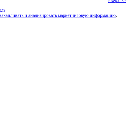
вверх >>
оль
.
накапливать и анализировать маркетинговую информацию
.