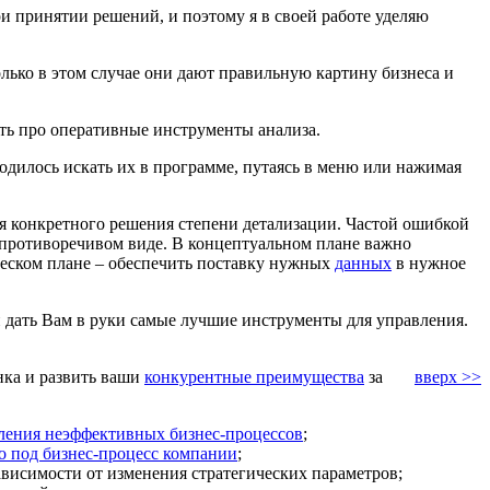
и принятии решений, и поэтому я в своей работе уделяю
ько в этом случае они дают правильную картину бизнеса и
ать про оперативные инструменты анализа.
дилось искать их в программе, путаясь в меню или нажимая
я конкретного решения степени детализации. Частой ошибкой
 противоречивом виде. В концептуальном плане важно
ческом плане – обеспечить поставку нужных
данных
в нужное
и дать Вам в руки самые лучшие инструменты для управления.
нка и развить ваши
конкурентные преимущества
за
вверх >>
ления неэффективных бизнес-процессов
;
о под бизнес-процесс компании
;
ависимости от изменения стратегических параметров;