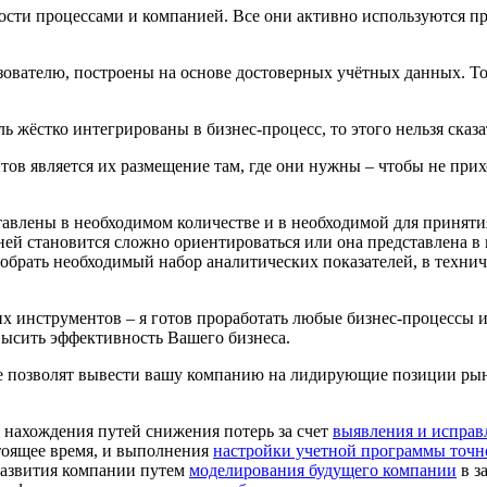
сти процессами и компанией. Все они активно используются пр
вателю, построены на основе достоверных учётных данных. Тол
 жёстко интегрированы в бизнес-процесс, то этого нельзя сказ
 является их размещение там, где они нужны – чтобы не прихо
авлены в необходимом количестве и в необходимой для приняти
ней становится сложно ориентироваться или она представлена в
добрать необходимый набор аналитических показателей, в техни
их инструментов – я готов проработать любые бизнес-процессы 
высить эффективность Вашего бизнеса.
ые позволят вывести вашу компанию на лидирующие позиции ры
 нахождения путей снижения потерь за счет
выявления и исправ
тоящее время, и выполнения
настройки учетной программы точн
развития компании путем
моделирования будущего компании
в з