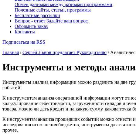
Обмен данными между разными программами
Полезные сайты, статьи, программы
Бесплатные рассылки
Вопрос - ответ
Задайте ваш вопрос
Оформить заказ
Контакты
Подписаться на RSS
Главная
/
Сергей Львов предлагает Руководителю
/ Аналитичес
Инструменты и методы анали
Инструменты анализа информации
можно разделить на две гру
событий.
К
инструментам анализа
оперативной информации могут относи
калькулирование себестоимости, загруженности складов и оче
товара, можно ли дать кредит и на какую сумму, какова точка б
К инструментам анализа прошедших событий можно отнести ин
исследования исполнения бюджетов, инструменты для статисти
прочее.