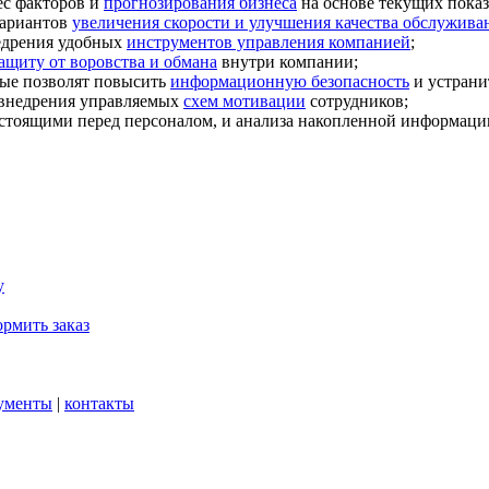
ес факторов и
прогнозирования бизнеса
на основе текущих показ
вариантов
увеличения скорости и улучшения качества обслужива
едрения удобных
инструментов управления компанией
;
ащиту от воровства и обмана
внутри компании;
рые позволят повысить
информационную безопасность
и устрани
 внедрения управляемых
схем мотивации
сотрудников;
 стоящими перед персоналом, и анализа накопленной информаци
у
рмить заказ
ументы
|
контакты