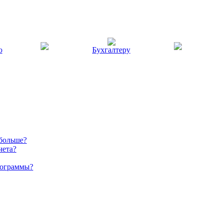
ю
Бухгалтеру
 больше?
чета?
рограммы?