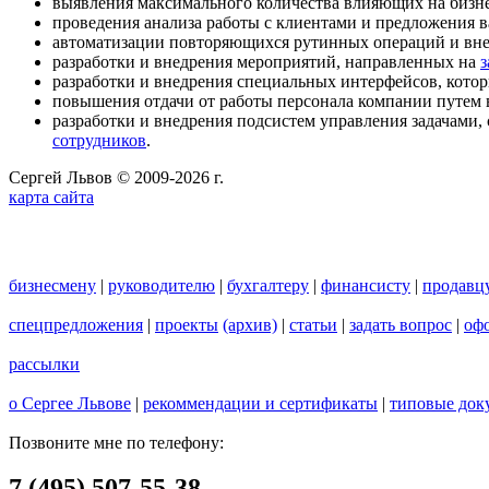
выявления максимального количества влияющих на бизн
проведения анализа работы с клиентами и предложения 
автоматизации повторяющихся рутинных операций и вн
разработки и внедрения мероприятий, направленных на
з
разработки и внедрения специальных интерфейсов, кото
повышения отдачи от работы персонала компании путем
разработки и внедрения подсистем управления задачами,
сотрудников
.
Сергей Львов © 2009-2026 г.
карта сайта
бизнесмену
|
руководителю
|
бухгалтеру
|
финансисту
|
продавц
спецпредложения
|
проекты
(архив)
|
статьи
|
задать вопрос
|
офо
рассылки
о Сергее Львове
|
рекоммендации и сертификаты
|
типовые док
Позвоните мне по телефону:
7 (495) 507-55-38