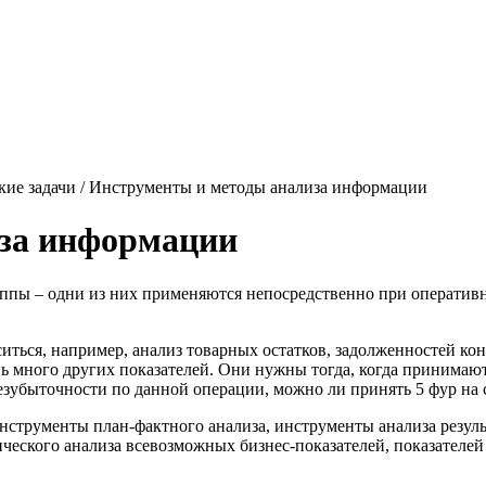
кие задачи / Инструменты и методы анализа информации
за информации
ппы – одни из них применяются непосредственно при оперативн
ться, например, анализ товарных остатков, задолженностей ко
нь много других показателей. Они нужны тогда, когда принимаю
езубыточности по данной операции, можно ли принять 5 фур на ск
струменты план-фактного анализа, инструменты анализа резуль
ческого анализа всевозможных бизнес-показателей, показателей