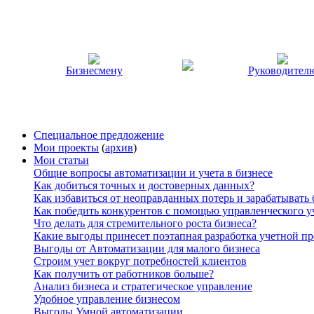
Бизнесмену
Руководител
Специальное предложение
Мои проекты
(
архив
)
Мои статьи
Общие вопросы автоматизации и учета в бизнесе
Как добиться точных и достоверных данных?
Как избавиться от неоправданных потерь и зарабатывать
Как победить конкурентов с помощью управленческого у
Что делать для стремительного роста бизнеса?
Какие выгоды принесет поэтапная разработка учетной п
Выгоды от Автоматизации для малого бизнеса
Строим учет вокруг потребностей клиентов
Как получить от работников больше?
Анализ бизнеса и стратегическое управление
Удобное управление бизнесом
Выгоды Умной автоматизации