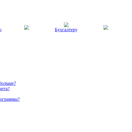
ю
Бухгалтеру
 больше?
чета?
рограммы?