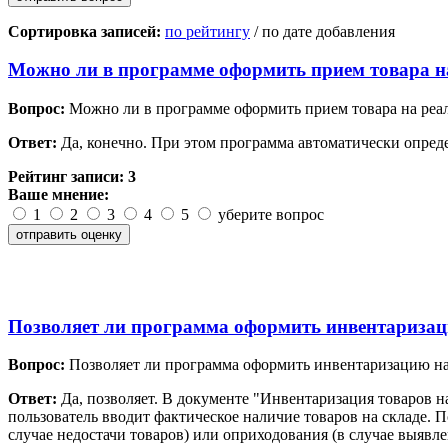
Сортировка записей:
по рейтингу
/ по дате добавления
Можно ли в программе оформить прием товара н
Вопрос:
Можно ли в программе оформить прием товара на реа
Ответ:
Да, конечно. При этом программа автоматически опреде
Рейтинг записи:
3
Ваше мнение:
1
2
3
4
5
уберите вопрос
Позволяет ли программа оформить инвентаризац
Вопрос:
Позволяет ли программа оформить инвентаризацию на
Ответ:
Да, позволяет. В документе "Инвентаризация товаров н
пользователь вводит фактическое наличие товаров на складе.
случае недостачи товаров) или оприходования (в случае выявл