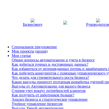
Бизнесмену
Руководител
Специальное предложение
Мои проекты
(
архив
)
Мои статьи
Общие вопросы автоматизации и учета в бизнесе
Как добиться точных и достоверных данных?
Как избавиться от неоправданных потерь и зарабатывать
Как победить конкурентов с помощью управленческого у
Что делать для стремительного роста бизнеса?
Какие выгоды принесет поэтапная разработка учетной п
Выгоды от Автоматизации для малого бизнеса
Строим учет вокруг потребностей клиентов
Как получить от работников больше?
Анализ бизнеса и стратегическое управление
Удобное управление бизнесом
Выгоды Умной автоматизации