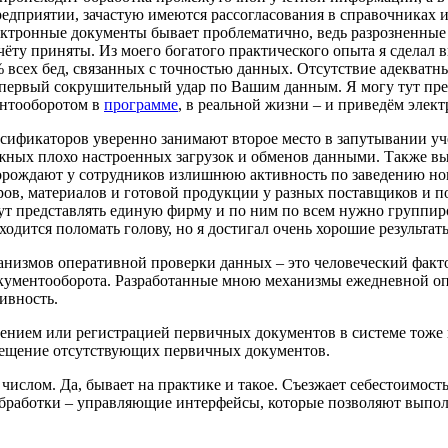
редприятии, зачастую имеются рассогласования в справочниках 
ектронные документы бывает проблематично, ведь разрозненные
учёту приняты. Из моего богатого практического опыта я сделал 
% всех бед, связанных с точностью данных. Отсутствие адекват
первый сокрушительный удар по Вашим данным. Я могу тут пре
ентооборотом в
программе
, в реальной жизни – и приведём элек
сификаторов уверенно занимают второе место в запутывании учё
ожных плохо настроенных загрузок и обменов данными. Также в
порождают у сотрудников излишнюю активность по заведению но
ров, материалов и готовой продукции у разных поставщиков и 
гут представлять единую фирму и по ним по всем нужно группи
риходится поломать голову, но я достигал очень хорошие резуль
низмов оперативной проверки данных – это человеческий факто
окументооборота. Разработанные мною механизмы ежедневной о
ивность.
ием или регистрацией первичных документов в системе тоже ник
мещение отсутствующих первичных документов.
числом. Да, бывает на практике и такое. Съезжает себестоимос
обработки – управляющие интерфейсы, которые позволяют выпол