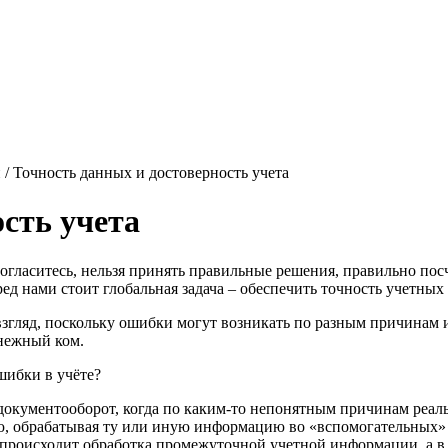
 / Точность данных и достоверность учета
сть учета
огласитесь, нельзя принять правильные решения, правильно посч
 нами стоит глобальная задача – обеспечить
точность учетных
взгляд, поскольку ошибки могут возникать по разным причинам 
снежный ком.
шибки в учёте?
окументооборот, когда по каким-то непонятным причинам реальн
ю, обрабатывая ту или иную информацию во «вспомогательных» 
 происходит обработка промежуточной
учетной информации
, а 