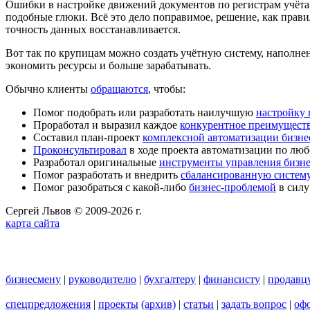
Ошибки в настройке движений документов по регистрам учёта 
подобные глюки. Всё это дело поправимое, решение, как прав
точность данных восстанавливается.
Вот так по крупицам можно создать учётную систему, напол
экономить ресурсы и больше зарабатывать.
Обычно клиенты
обращаются
, чтобы:
Помог подобрать или разработать наилучшую
настройку
Проработал и выразил каждое
конкурентное преимущест
Составил план-проект
комплексной автоматизации бизне
Проконсультировал
в ходе проекта автоматизации по люб
Разработал оригинальные
инструменты управления бизн
Помог разработать и внедрить
сбалансированную систему
Помог разобраться с какой-либо
бизнес-проблемой
в силу
Сергей Львов © 2009-2026 г.
карта сайта
бизнесмену
|
руководителю
|
бухгалтеру
|
финансисту
|
продавц
спецпредложения
|
проекты
(архив)
|
статьи
|
задать вопрос
|
офо