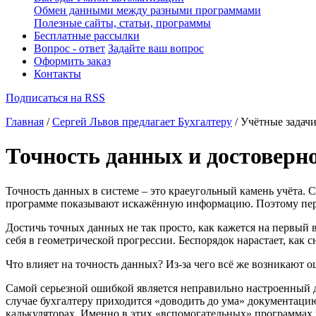
Обмен данными между разными программами
Полезные сайты, статьи, программы
Бесплатные рассылки
Вопрос - ответ
Задайте ваш вопрос
Оформить заказ
Контакты
Подписаться на RSS
Главная
/
Сергей Львов предлагает Бухгалтеру
/ Учётные задачи
Точность данных и достоверно
Точность данных в системе – это краеугольный камень учёта. С
программе показывают искажённую информацию. Поэтому перед
Достичь точных данных не так просто, как кажется на первый 
себя в геометрической прогрессии. Беспорядок нарастает, как 
Что влияет на точность данных? Из-за чего всё же возникают о
Самой серьезной ошибкой является неправильно настроенный д
случае бухгалтеру приходится «доводить до ума» документаци
калькуляторах. Именно в этих «вспомогательных» программах