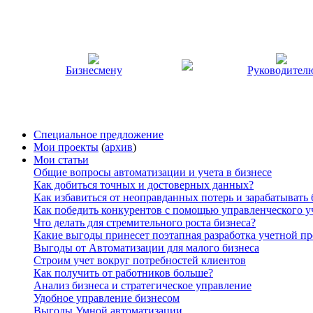
Бизнесмену
Руководител
Специальное предложение
Мои проекты
(
архив
)
Мои статьи
Общие вопросы автоматизации и учета в бизнесе
Как добиться точных и достоверных данных?
Как избавиться от неоправданных потерь и зарабатывать
Как победить конкурентов с помощью управленческого у
Что делать для стремительного роста бизнеса?
Какие выгоды принесет поэтапная разработка учетной п
Выгоды от Автоматизации для малого бизнеса
Строим учет вокруг потребностей клиентов
Как получить от работников больше?
Анализ бизнеса и стратегическое управление
Удобное управление бизнесом
Выгоды Умной автоматизации