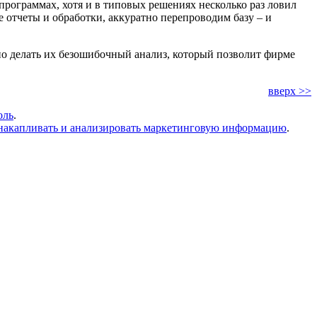
программах, хотя и в типовых решениях несколько раз ловил
е отчеты
и обработки, аккуратно перепроводим базу – и
но делать их безошибочный анализ, который позволит фирме
вверх >>
оль
.
накапливать и анализировать маркетинговую информацию
.