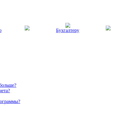
ю
Бухгалтеру
 больше?
чета?
рограммы?