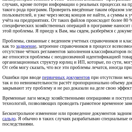
случаях, кроме потери информации о реальных процессах на п
такого рода программ. Проверить введённые таким образом эл
пользователей, и уже через месяц концов не найти, а суммы к 
учёта на предприятиях. От таких файлов происходит более 80 
специфических хозяйственных операций в программе наносит 
этой проблемы. Я приеду к Вам, мы сядем, разберёмся с докум
Проблемы, связанные с ведением учетных справочников и клас
как то
задвоение
, затроение справочников в процессе всевозм
отсутствие чётких регламентов заполнения классификаторов 
же относятся проблемы с неоднозначной идентификацией това
организационных структур юрлиц и ИП, которые, по сути, мо
От себя могу сказать, что все эти проблемы лечатся, иногда п
Ошибки при вводе
первичных документов
при отсутствии меха
так и по невнимательности растёт пропорционально объему д
закрывают эту проблему и не раз доказали на деле свою эффект
Временные лаги между хозяйственными операциями и поступлен
технологий, позволяющих проводить грамотное временное за
Бесконтрольное изменение или проведение
документов
задним 
сальдо
. Я обычно в таких случаях разрабатываю специальные 
последствиями.