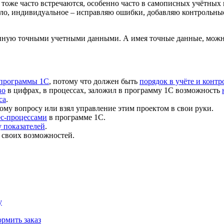
тоже часто встречаются, особенно часто в самописных учётных 
ило, индивидуальное – исправляю ошибки, добавляю
контрольны
ненную точными
учетными данными
. А имея точные данные, мож
 программы 1С
, потому что должен быть
порядок в учёте и контр
во
в цифрах, в процессах, заложил в программу 1С возможность
са
.
ому вопросу или взял управление этим проектом в свои руки.
ес-процессами
в программе 1С.
 показателей
.
 своих возможностей.
у
рмить заказ