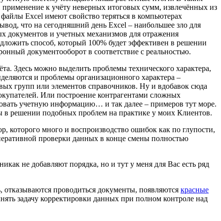
и применение к учёту неверных итоговых сумм, извлечённых из
 файлы Excel имеют свойство теряться в компьютерах
вывод, что на сегодняшний день Excel – наибольшее зло для
ных документов и учетных механизмов для отражения
дложить способ, который 100% будет эффективен в решении
тронный документооборот в соответствие с реальностью.
та. Здесь можно выделить проблемы технического характера,
ыделяются и проблемы организационного характера –
вых групп или элементов справочников. Ну и вдобавок сюда
покупателей. Или построение контрагентами сложных
ровать
учетную информацию
… и так далее – примеров тут море.
таты в решении подобных проблем на практике у моих Клиентов.
р, которого много и воспроизводство ошибок как по глупости,
перативной проверки данных в конце смены полностью
ак не добавляют порядка, но и тут у меня для Вас есть ряд
ть, отказываются проводиться документы, появляются
красные
нять задачу корректировки данных при полном контроле над