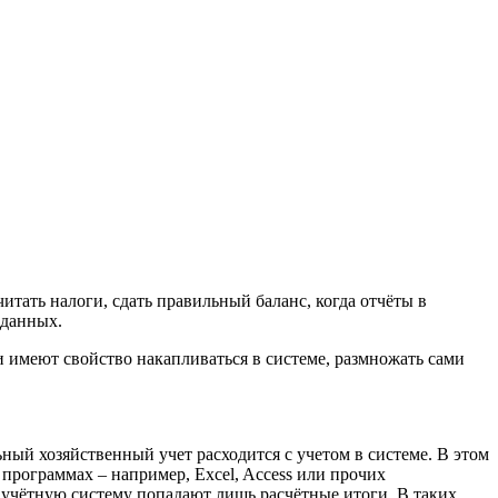
итать налоги, сдать правильный баланс, когда отчёты в
 данных
.
и имеют свойство накапливаться в системе, размножать сами
ый хозяйственный учет расходится с учетом в системе. В этом
программах – например, Excel, Access или прочих
в учётную систему попадают лишь расчётные итоги. В таких