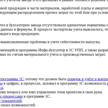
вой продукции в части материалов, заработной платы и амортиз
едующим распределением прочих затрат по этой базе при услов
 что в
бухгалтерии завода
отсутствовали адекватные нормативы 
 данных в формулы. В процессе экспертизы учета выяснилось, ч
каждого вида продукции.
 вышеозначенные проблемы в учете себестоимости выпуска.
з имеющейся программы
Инфо-бухгалтер в 1С
УПП, а также разра
мах по счетам материального учета и производственных затрат.
 программы 1С
, потому что должен быть
порядок в учёте и контр
во
в цифрах, в процессах, заложил в программу 1С возможность
са
.
ому вопросу или взял управление этим проектом в свои руки.
ес-процессами
в программе 1С.
 показателей
.
 своих возможностей.