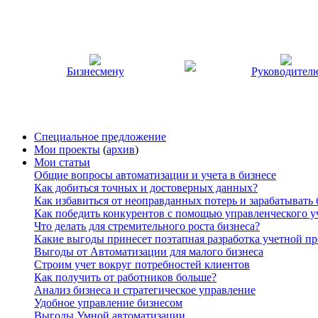
Бизнесмену
Руководител
Специальное предложение
Мои проекты
(
архив
)
Мои статьи
Общие вопросы автоматизации и учета в бизнесе
Как добиться точных и достоверных данных?
Как избавиться от неоправданных потерь и зарабатывать
Как победить конкурентов с помощью управленческого у
Что делать для стремительного роста бизнеса?
Какие выгоды принесет поэтапная разработка учетной п
Выгоды от Автоматизации для малого бизнеса
Строим учет вокруг потребностей клиентов
Как получить от работников больше?
Анализ бизнеса и стратегическое управление
Удобное управление бизнесом
Выгоды Умной автоматизации