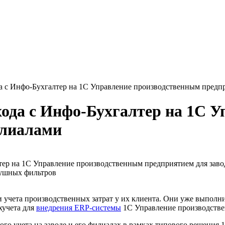
да с Инфо-Бухгалтер на 1С Управление производственным предпр
хода с Инфо-Бухгалтер на 1С 
илиалами
тер на 1С Управление производственным предприятием для заво
душных фильтров
и учета производственных затрат у их клиента. Они уже выполни
хучета для
внедрения ERP-системы
1С Управление производстве
ого учета на заводе и его филиалах в рамках типового решения 