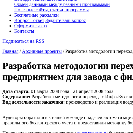
Обмен данными между разными программами
Полезные сайты, статьи, программы
Бесплатные рассылки
Вопрос - ответ
Задайте ваш вопрос
Оформить заказ
Контакты
Подписаться на RSS
Главная
/
Архивные проекты
/ Разработка методологии перехо
Разработка методологии пере
предприятием для завода с ф
Дата старта:
01 марта 2008 года - 21 апреля 2008 года
Содержание:
Разработка методологии перехода с Инфо-Бухгал
Вид деятельности заказчика:
производство и реализация воз
Аудиторы обратились к нашей команде с задачей автоматизаци
правильного бухгалтерского учета и предоставили методику бу
Проведена экспертиза возможности
автоматизации
бухгалтерск