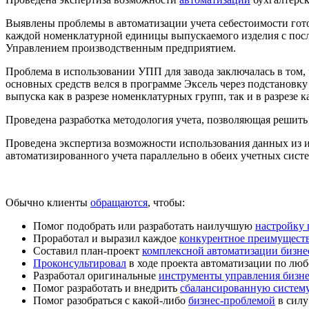
Выявлены проблемы в автоматизации учета себестоимости гото
каждой номенклатурной единицы выпускаемого изделия с посл
Управлением производственным предприятием.
Проблема в использовании
УПП для завода
заключалась в том,
основных средств велся в программе Эксель через подстановку
выпуска как в разрезе номенклатурных групп, так и в разрезе 
Проведена
разработка методология учета
, позволяющая решить
Проведена экспертиза возможности использования данных и
автоматизированного учета параллельно в обеих учетных систе
Обычно клиенты
обращаются
, чтобы:
Помог подобрать или разработать наилучшую
настройку
Проработал и выразил каждое
конкурентное преимущест
Составил план-проект
комплексной автоматизации бизне
Проконсультировал
в ходе проекта автоматизации по люб
Разработал оригинальные
инструменты управления бизн
Помог разработать и внедрить
сбалансированную систему
Помог разобраться с какой-либо
бизнес-проблемой
в силу