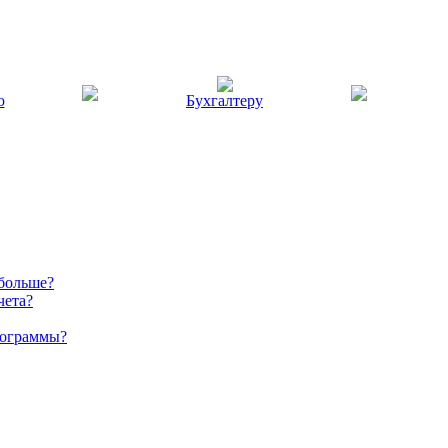
ю
Бухгалтеру
 больше?
чета?
рограммы?