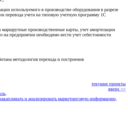
ации используемого в производстве оборудования в разрезе
ии перевода учета на типовую учетную программу 1С
и маршрутные производственные карты, учет амортизации
то на предприятии необходимо вести учет себестоимости
ботана
методология перехода
и построения
текущие проекты
вверх >>
оль
.
накапливать и анализировать маркетинговую информацию
.