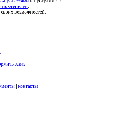
ес-процессами
в программе 1С.
 показателей
.
 своих возможностей.
у
рмить заказ
ументы
|
контакты