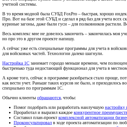
учетной системы.
В то время модной была СУБД FoxPro – быстрая, хорошо индекс
Про. Вот на базе этой СУБД и сделал я ряд баз для учета всех
куриные загоны, даже были гуси – для полковников растили. Во
Весь комплекс мне не довелось закончить – закончилась моя уч
но про это в другом проекте напишу.
А сейчас уже есть специальные программы для учета в войсков
для войсковых частей. Технологии далеко шагнули.
Настройка 1С
занимает гораздо меньше времени, чем полноцен
быстренько туда недостающий функционал для учета в местно
А кроме того, сейчас в программе разобраться стало проще, по
как вести учет. Раньше таких курсов не было, и приходилось во
специально по программам 1С.
Обычно клиенты
обращаются
, чтобы:
Помог подобрать или разработать наилучшую
настройку
Проработал и выразил каждое
конкурентное преимущест
Составил план-проект
комплексной автоматизации бизне
Проконсультировал
в ходе проекта автоматизации по люб