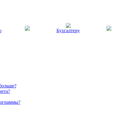
ю
Бухгалтеру
 больше?
чета?
рограммы?