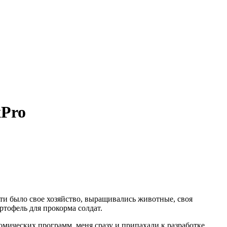
xPro
асти было свое хозяйство, выращивались животные, своя
ртофель для прокорма солдат.
номических программ, меня сразу и припахали к разработке