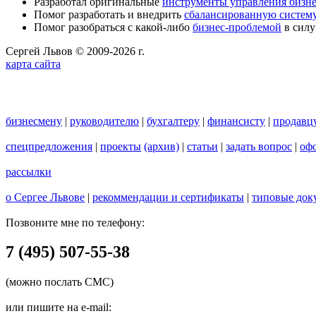
Разработал оригинальные
инструменты управления бизн
Помог разработать и внедрить
сбалансированную систему
Помог разобраться с какой-либо
бизнес-проблемой
в силу
Сергей Львов © 2009-2026 г.
карта сайта
бизнесмену
|
руководителю
|
бухгалтеру
|
финансисту
|
продавц
спецпредложения
|
проекты
(архив)
|
статьи
|
задать вопрос
|
офо
рассылки
о Сергее Львове
|
рекоммендации и сертификаты
|
типовые док
Позвоните мне по телефону:
7 (495) 507-55-38
(можно послать СМС)
или пишите на e-mail: