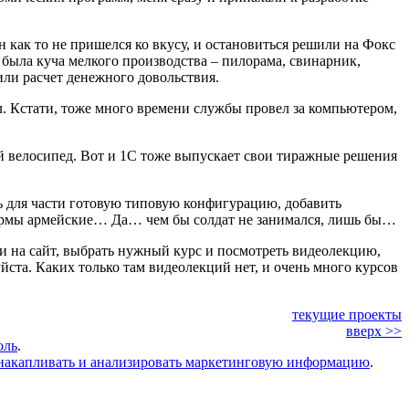
 как то не пришелся ко вкусу, и остановиться решили на Фокс
м была куча мелкого производства – пилорама, свинарник,
или расчет денежного довольствия.
ал. Кстати, тоже много времени службы провел за компьютером,
ый велосипед. Вот и 1С тоже выпускает свои тиражные решения
ь для части готовую типовую конфигурацию, добавить
фермы армейские… Да… чем бы солдат не занимался, лишь бы…
ти на сайт, выбрать нужный курс и посмотреть видеолекцию,
уйста. Каких только там видеолекций нет, и очень много курсов
текущие проекты
вверх >>
оль
.
накапливать и анализировать маркетинговую информацию
.