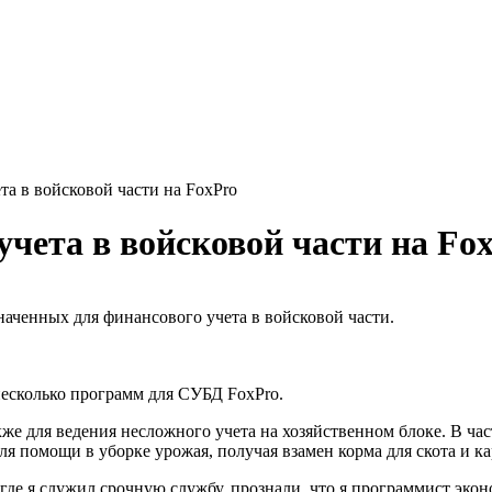
а в войсковой части на FoxPro
чета в войсковой части на Fo
наченных для финансового учета в войсковой части.
несколько программ для СУБД FoxPro.
акже для ведения несложного учета на хозяйственном блоке. В ч
я помощи в уборке урожая, получая взамен корма для скота и ка
 где я служил срочную службу, прознали, что я программист эко