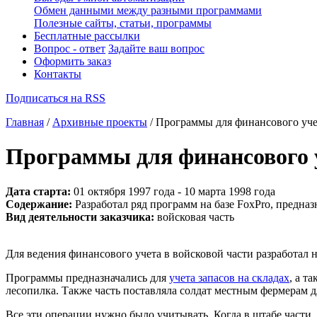
Обмен данными между разными программами
Полезные сайты, статьи, программы
Бесплатные рассылки
Вопрос - ответ
Задайте ваш вопрос
Оформить заказ
Контакты
Подписаться на RSS
Главная
/
Архивные проекты
/ Программы для финансового учет
Программы для финансового у
Дата старта:
01 октября 1997 года - 10 марта 1998 года
Содержание:
Разработал ряд программ на базе FoxPro, предназ
Вид деятельности заказчика:
войсковая часть
Для ведения финансового учета в войсковой части разработал 
Программы предназначались для
учета запасов на складах
, а т
лесопилка. Также часть поставляла солдат местным фермерам дл
Все эти операции нужно было учитывать. Когда в штабе части,