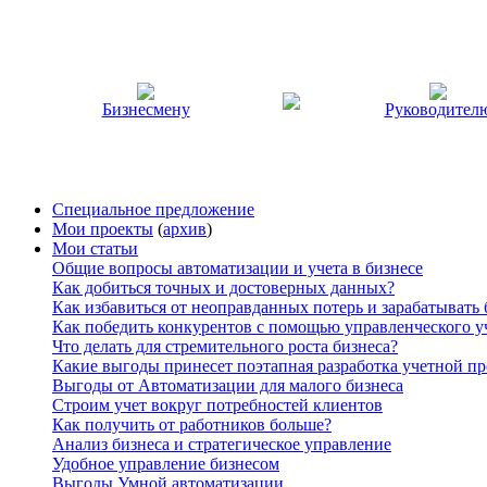
Бизнесмену
Руководител
Специальное предложение
Мои проекты
(
архив
)
Мои статьи
Общие вопросы автоматизации и учета в бизнесе
Как добиться точных и достоверных данных?
Как избавиться от неоправданных потерь и зарабатывать
Как победить конкурентов с помощью управленческого у
Что делать для стремительного роста бизнеса?
Какие выгоды принесет поэтапная разработка учетной п
Выгоды от Автоматизации для малого бизнеса
Строим учет вокруг потребностей клиентов
Как получить от работников больше?
Анализ бизнеса и стратегическое управление
Удобное управление бизнесом
Выгоды Умной автоматизации