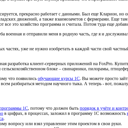
ируется, прекрасно работает с данными. Был еще Кларион, но он
 складских движений, а также взаимозачетов с фермерами. Еще та
т все это хозяйство программа и считала. Потом туда еще добав
еба военная и отправили меня в родную часть, где я и дослужив
ых частях, уже не нужно изобретать в каждой части свой частн
ная разработка клиент-серверных приложений на FoxPro. Купит
м сельскохозяйственном блоке – свинарники, пилорамы, птице
тому что появились
обучающие курсы 1С
. Вы можете просто зай
 всем разбираться методом научного тыка. А теперь - вот, пожал
 программы 1С
, потому что должен быть
порядок в учёте и контр
во
в цифрах, в процессах, заложил в программу 1С возможность
са
.
ому вопросу или взял управление этим проектом в свои руки.