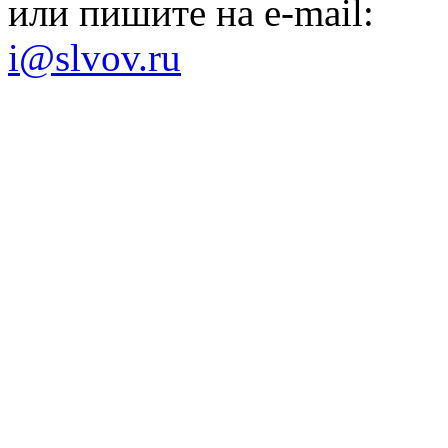
или пишите на e-mail:
i@slvov.ru