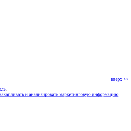
вверх >>
оль
.
накапливать и анализировать маркетинговую информацию
.