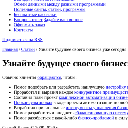
Обмен данными между разными программами
Полезные сайты, статьи, программы
Бесплатные рассылки
Вопрос - ответ
Задайте ваш вопрос
Оформить заказ
Контакты
Подписаться на RSS
Главная
/
Статьи
/ Узнайте будущее своего бизнеса уже сегодня
Узнайте будущее своего бизнес
Обычно клиенты
обращаются
, чтобы:
Помог подобрать или разработать наилучшую
настройку
Проработал и выразил каждое
конкурентное преимущест
Составил план-проект
комплексной автоматизации бизне
Проконсультировал
в ходе проекта автоматизации по люб
Разработал оригинальные
инструменты управления бизн
Помог разработать и внедрить
сбалансированную систему
Помог разобраться с какой-либо
бизнес-проблемой
в силу
Сергей Львов © 2009-2026 г.