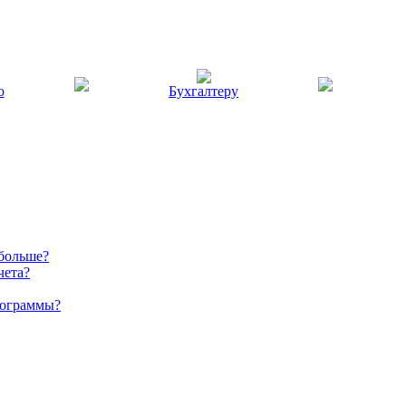
ю
Бухгалтеру
 больше?
чета?
рограммы?