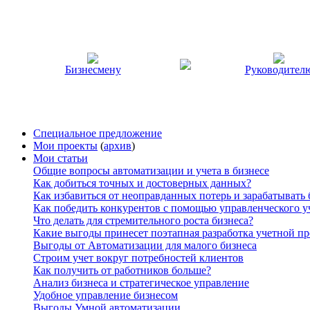
Бизнесмену
Руководител
Специальное предложение
Мои проекты
(
архив
)
Мои статьи
Общие вопросы автоматизации и учета в бизнесе
Как добиться точных и достоверных данных?
Как избавиться от неоправданных потерь и зарабатывать
Как победить конкурентов с помощью управленческого у
Что делать для стремительного роста бизнеса?
Какие выгоды принесет поэтапная разработка учетной п
Выгоды от Автоматизации для малого бизнеса
Строим учет вокруг потребностей клиентов
Как получить от работников больше?
Анализ бизнеса и стратегическое управление
Удобное управление бизнесом
Выгоды Умной автоматизации