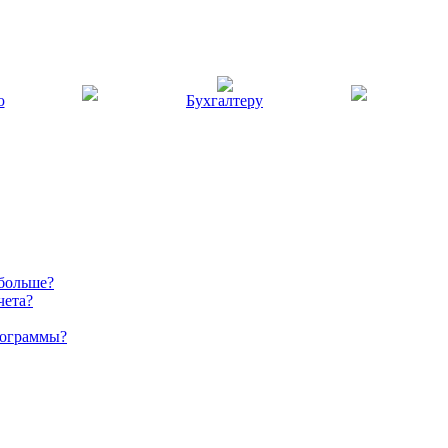
ю
Бухгалтеру
 больше?
чета?
рограммы?