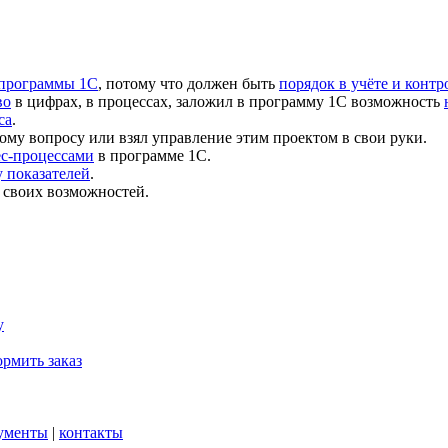
 программы 1С
, потому что должен быть
порядок в учёте и контр
во
в цифрах, в процессах, заложил в программу 1С возможность
са
.
ому вопросу или взял управление этим проектом в свои руки.
ес-процессами
в программе 1С.
 показателей
.
 своих возможностей.
у
рмить заказ
ументы
|
контакты