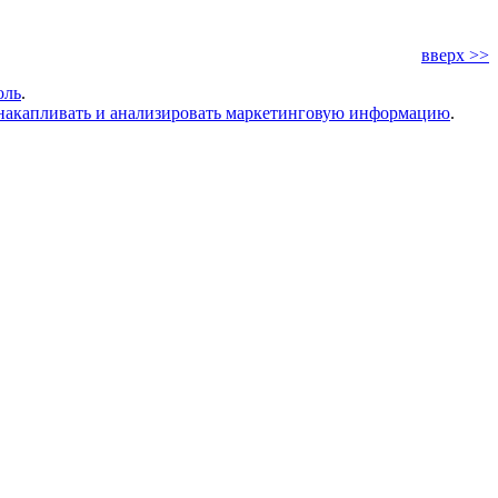
вверх >>
оль
.
накапливать и анализировать маркетинговую информацию
.