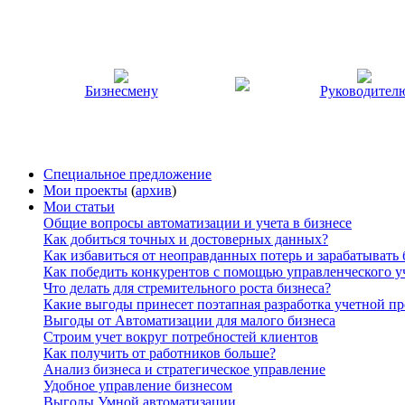
Бизнесмену
Руководител
Специальное предложение
Мои проекты
(
архив
)
Мои статьи
Общие вопросы автоматизации и учета в бизнесе
Как добиться точных и достоверных данных?
Как избавиться от неоправданных потерь и зарабатывать
Как победить конкурентов с помощью управленческого у
Что делать для стремительного роста бизнеса?
Какие выгоды принесет поэтапная разработка учетной п
Выгоды от Автоматизации для малого бизнеса
Строим учет вокруг потребностей клиентов
Как получить от работников больше?
Анализ бизнеса и стратегическое управление
Удобное управление бизнесом
Выгоды Умной автоматизации