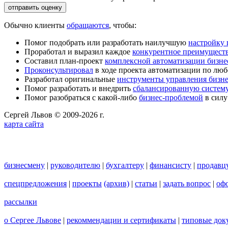
Обычно клиенты
обращаются
, чтобы:
Помог подобрать или разработать наилучшую
настройку
Проработал и выразил каждое
конкурентное преимущест
Составил план-проект
комплексной автоматизации бизне
Проконсультировал
в ходе проекта автоматизации по люб
Разработал оригинальные
инструменты управления бизн
Помог разработать и внедрить
сбалансированную систему
Помог разобраться с какой-либо
бизнес-проблемой
в силу
Сергей Львов © 2009-2026 г.
карта сайта
бизнесмену
|
руководителю
|
бухгалтеру
|
финансисту
|
продавц
спецпредложения
|
проекты
(архив)
|
статьи
|
задать вопрос
|
офо
рассылки
о Сергее Львове
|
рекоммендации и сертификаты
|
типовые док