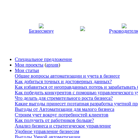
Бизнесмену
Руководител
Специальное предложение
Мои проекты
(
архив
)
Мои статьи
Общие вопросы автоматизации и учета в бизнесе
Как добиться точных и достоверных данных?
Как избавиться от неоправданных потерь и зарабатывать
Как победить конкурентов с помощью управленческого у
Что делать для стремительного роста бизнеса?
Какие выгоды принесет поэтапная разработка учетной п
Выгоды от Автоматизации для малого бизнеса
Строим учет вокруг потребностей клиентов
Как получить от работников больше?
Анализ бизнеса и стратегическое управление
Удобное управление бизнесом
Выгоды Умной автоматизации