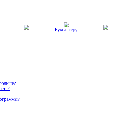
ю
Бухгалтеру
 больше?
чета?
рограммы?