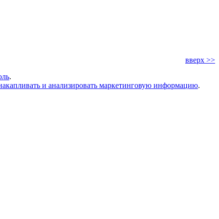
вверх >>
оль
.
накапливать и анализировать маркетинговую информацию
.