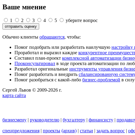
Ваше мнение
1
2
3
4
5
уберите вопрос
Обычно клиенты
обращаются
, чтобы:
Помог подобрать или разработать наилучшую
настройку
Проработал и выразил каждое
конкурентное преимущест
Составил план-проект
комплексной автоматизации бизне
Проконсультировал
в ходе проекта автоматизации по люб
Разработал оригинальные
инструменты управления бизн
Помог разработать и внедрить
сбалансированную систему
Помог разобраться с какой-либо
бизнес-проблемой
в силу
Сергей Львов © 2009-2026 г.
карта сайта
бизнесмену
|
руководителю
|
бухгалтеру
|
финансисту
|
продавц
спецпредложения
|
проекты
(архив)
|
статьи
|
задать вопрос
|
офо