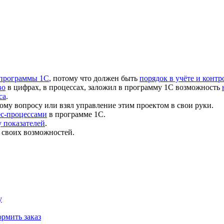
 программы 1С
, потому что должен быть
порядок в учёте и контр
во
в цифрах, в процессах, заложил в программу 1С возможность
са
.
ому вопросу или взял управление этим проектом в свои руки.
ес-процессами
в программе 1С.
 показателей
.
 своих возможностей.
у
рмить заказ