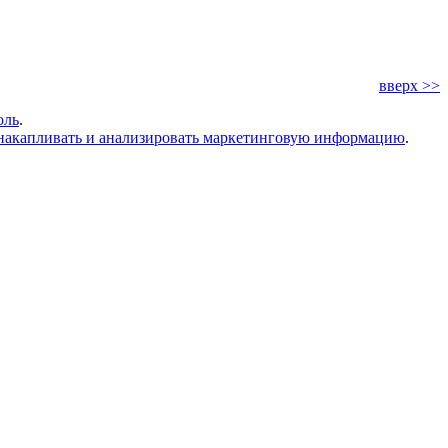
вверх >>
оль
.
накапливать и анализировать маркетинговую информацию
.