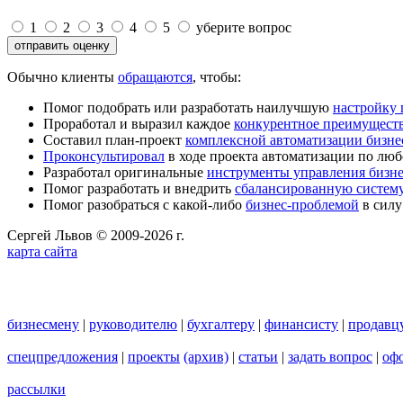
1
2
3
4
5
уберите вопрос
Обычно клиенты
обращаются
, чтобы:
Помог подобрать или разработать наилучшую
настройку
Проработал и выразил каждое
конкурентное преимущест
Составил план-проект
комплексной автоматизации бизне
Проконсультировал
в ходе проекта автоматизации по люб
Разработал оригинальные
инструменты управления бизн
Помог разработать и внедрить
сбалансированную систему
Помог разобраться с какой-либо
бизнес-проблемой
в силу
Сергей Львов © 2009-2026 г.
карта сайта
бизнесмену
|
руководителю
|
бухгалтеру
|
финансисту
|
продавц
спецпредложения
|
проекты
(архив)
|
статьи
|
задать вопрос
|
офо
рассылки