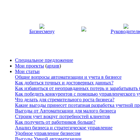
Бизнесмену
Руководител
Специальное предложение
Мои проекты
(
архив
)
Мои статьи
Общие вопросы автоматизации и учета в бизнесе
Как добиться точных и достоверных данных?
Как избавиться от неоправданных потерь и зарабатывать
Как победить конкурентов с помощью управленческого у
Что делать для стремительного роста бизнеса?
Какие выгоды принесет поэтапная разработка учетной п
Выгоды от Автоматизации для малого бизнеса
Строим учет вокруг потребностей клиентов
Как получить от работников больше?
Анализ бизнеса и стратегическое управление
Удобное управление бизнесом
Выгоды Умной автоматизации