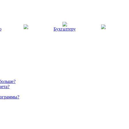
ю
Бухгалтеру
 больше?
чета?
рограммы?