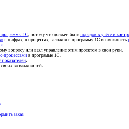
 программы 1С
, потому что должен быть
порядок в учёте и контр
во
в цифрах, в процессах, заложил в программу 1С возможность
са
.
ому вопросу или взял управление этим проектом в свои руки.
ес-процессами
в программе 1С.
 показателей
.
 своих возможностей.
у
рмить заказ