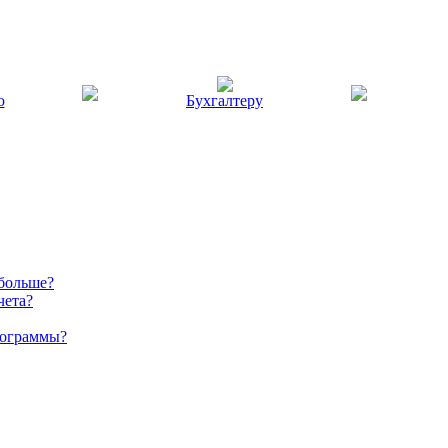
ю
Бухгалтеру
 больше?
чета?
рограммы?