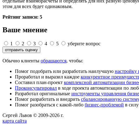
отдельные взаиморасчеты и определять для них разную ценовую
этом для всех будет одинаковым.
Рейтинг записи:
5
Ваше мнение
1
2
3
4
5
уберите вопрос
Обычно клиенты
обращаются
, чтобы:
Помог подобрать или разработать наилучшую
настройку
Проработал и выразил каждое
конкурентное преимущест
Составил план-проект
комплексной автоматизации бизне
Проконсультировал
в ходе проекта автоматизации по люб
Разработал оригинальные
инструменты управления бизн
Помог разработать и внедрить
сбалансированную систему
Помог разобраться с какой-либо
бизнес-проблемой
в силу
Сергей Львов © 2009-2026 г.
карта сайта