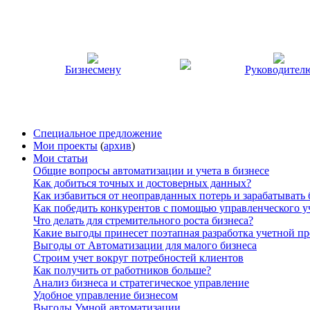
Бизнесмену
Руководител
Специальное предложение
Мои проекты
(
архив
)
Мои статьи
Общие вопросы автоматизации и учета в бизнесе
Как добиться точных и достоверных данных?
Как избавиться от неоправданных потерь и зарабатывать
Как победить конкурентов с помощью управленческого у
Что делать для стремительного роста бизнеса?
Какие выгоды принесет поэтапная разработка учетной п
Выгоды от Автоматизации для малого бизнеса
Строим учет вокруг потребностей клиентов
Как получить от работников больше?
Анализ бизнеса и стратегическое управление
Удобное управление бизнесом
Выгоды Умной автоматизации