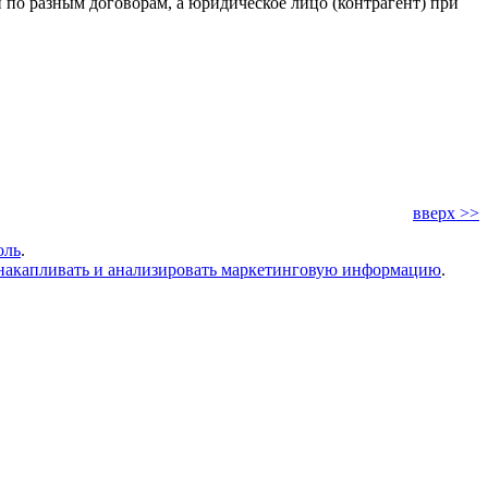
 по разным договорам, а юридическое лицо (контрагент) при
вверх >>
оль
.
накапливать и анализировать маркетинговую информацию
.