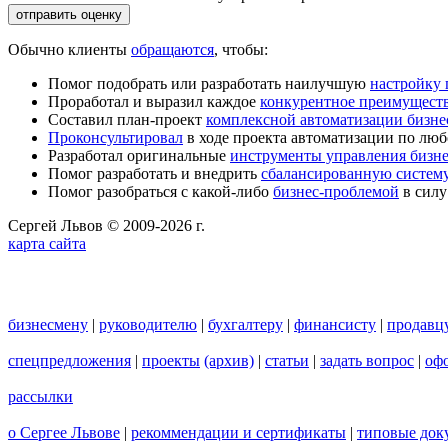
Обычно клиенты
обращаются
, чтобы:
Помог подобрать или разработать наилучшую
настройку
Проработал и выразил каждое
конкурентное преимущест
Составил план-проект
комплексной автоматизации бизне
Проконсультировал
в ходе проекта автоматизации по люб
Разработал оригинальные
инструменты управления бизн
Помог разработать и внедрить
сбалансированную систему
Помог разобраться с какой-либо
бизнес-проблемой
в силу
Сергей Львов © 2009-2026 г.
карта сайта
бизнесмену
|
руководителю
|
бухгалтеру
|
финансисту
|
продавц
спецпредложения
|
проекты
(архив)
|
статьи
|
задать вопрос
|
офо
рассылки
о Сергее Львове
|
рекоммендации и сертификаты
|
типовые док