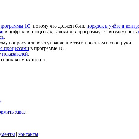
 программы 1С
, потому что должен быть
порядок в учёте и контр
во
в цифрах, в процессах, заложил в программу 1С возможность
са
.
ому вопросу или взял управление этим проектом в свои руки.
ес-процессами
в программе 1С.
 показателей
.
 своих возможностей.
у
рмить заказ
ументы
|
контакты