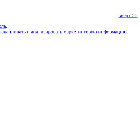
вверх >>
оль
.
накапливать и анализировать маркетинговую информацию
.