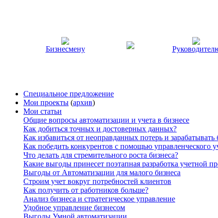
Бизнесмену
Руководител
Специальное предложение
Мои проекты
(
архив
)
Мои статьи
Общие вопросы автоматизации и учета в бизнесе
Как добиться точных и достоверных данных?
Как избавиться от неоправданных потерь и зарабатывать
Как победить конкурентов с помощью управленческого у
Что делать для стремительного роста бизнеса?
Какие выгоды принесет поэтапная разработка учетной п
Выгоды от Автоматизации для малого бизнеса
Строим учет вокруг потребностей клиентов
Как получить от работников больше?
Анализ бизнеса и стратегическое управление
Удобное управление бизнесом
Выгоды Умной автоматизации