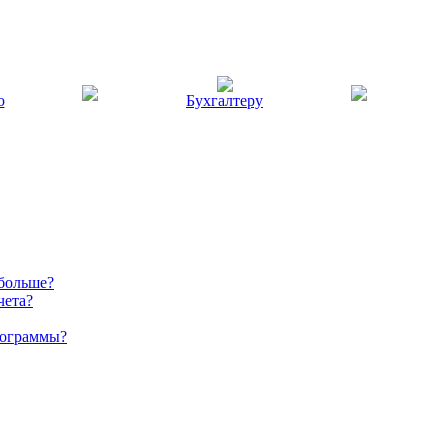
ю
Бухгалтеру
 больше?
чета?
рограммы?