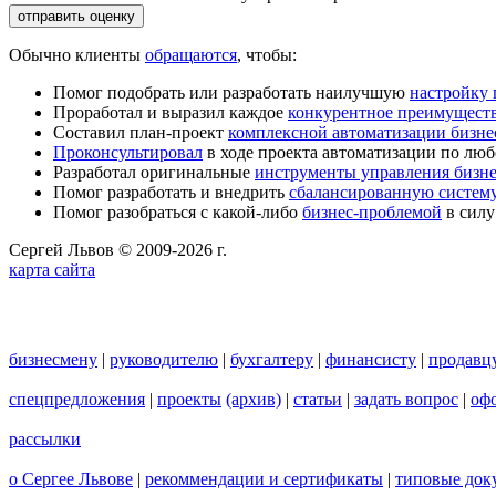
Обычно клиенты
обращаются
, чтобы:
Помог подобрать или разработать наилучшую
настройку
Проработал и выразил каждое
конкурентное преимущест
Составил план-проект
комплексной автоматизации бизне
Проконсультировал
в ходе проекта автоматизации по люб
Разработал оригинальные
инструменты управления бизн
Помог разработать и внедрить
сбалансированную систему
Помог разобраться с какой-либо
бизнес-проблемой
в силу
Сергей Львов © 2009-2026 г.
карта сайта
бизнесмену
|
руководителю
|
бухгалтеру
|
финансисту
|
продавц
спецпредложения
|
проекты
(архив)
|
статьи
|
задать вопрос
|
офо
рассылки
о Сергее Львове
|
рекоммендации и сертификаты
|
типовые док