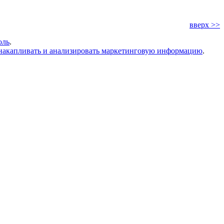
вверх >>
оль
.
накапливать и анализировать маркетинговую информацию
.