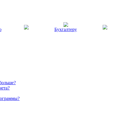
ю
Бухгалтеру
 больше?
чета?
рограммы?