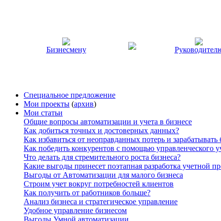
Бизнесмену
Руководител
Специальное предложение
Мои проекты
(
архив
)
Мои статьи
Общие вопросы автоматизации и учета в бизнесе
Как добиться точных и достоверных данных?
Как избавиться от неоправданных потерь и зарабатывать
Как победить конкурентов с помощью управленческого у
Что делать для стремительного роста бизнеса?
Какие выгоды принесет поэтапная разработка учетной п
Выгоды от Автоматизации для малого бизнеса
Строим учет вокруг потребностей клиентов
Как получить от работников больше?
Анализ бизнеса и стратегическое управление
Удобное управление бизнесом
Выгоды Умной автоматизации