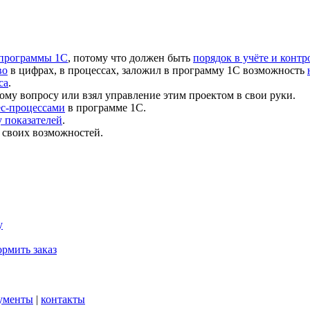
 программы 1С
, потому что должен быть
порядок в учёте и контр
во
в цифрах, в процессах, заложил в программу 1С возможность
са
.
ому вопросу или взял управление этим проектом в свои руки.
ес-процессами
в программе 1С.
 показателей
.
 своих возможностей.
у
рмить заказ
ументы
|
контакты