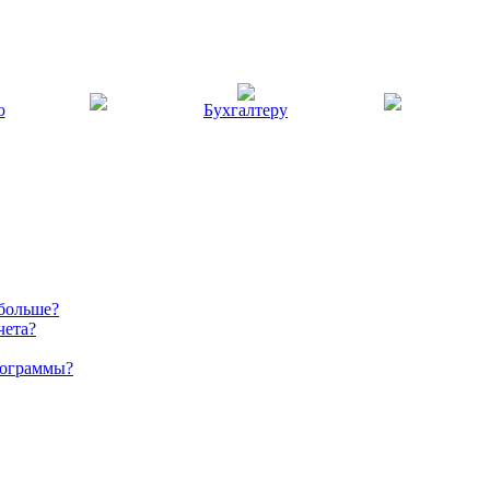
ю
Бухгалтеру
 больше?
чета?
рограммы?