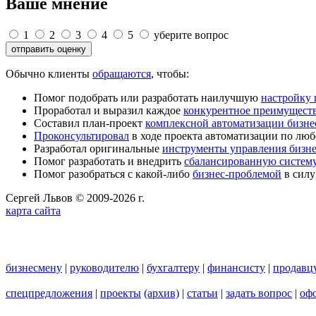
Ваше мнение
1
2
3
4
5
уберите вопрос
Обычно клиенты
обращаются
, чтобы:
Помог подобрать или разработать наилучшую
настройку
Проработал и выразил каждое
конкурентное преимущест
Составил план-проект
комплексной автоматизации бизне
Проконсультировал
в ходе проекта автоматизации по люб
Разработал оригинальные
инструменты управления бизн
Помог разработать и внедрить
сбалансированную систему
Помог разобраться с какой-либо
бизнес-проблемой
в силу
Сергей Львов © 2009-2026 г.
карта сайта
бизнесмену
|
руководителю
|
бухгалтеру
|
финансисту
|
продавц
спецпредложения
|
проекты
(архив)
|
статьи
|
задать вопрос
|
офо