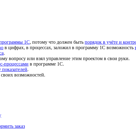
 программы 1С
, потому что должен быть
порядок в учёте и контр
во
в цифрах, в процессах, заложил в программу 1С возможность
са
.
ому вопросу или взял управление этим проектом в свои руки.
ес-процессами
в программе 1С.
 показателей
.
 своих возможностей.
у
рмить заказ