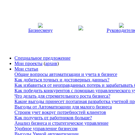
Бизнесмену
Руководител
Специальное предложение
Мои проекты
(
архив
)
Мои статьи
Общие вопросы автоматизации и учета в бизнесе
Как добиться точных и достоверных данных?
Как избавиться от неоправданных потерь и зарабатывать
Как победить конкурентов с помощью управленческого у
Что делать для стремительного роста бизнеса?
Какие выгоды принесет поэтапная разработка учетной п
Выгоды от Автоматизации для малого бизнеса
Строим учет вокруг потребностей клиентов
Как получить от работников больше?
Анализ бизнеса и стратегическое управление
Удобное управление бизнесом
Выгоды Умной автоматизации