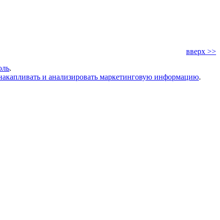
вверх >>
оль
.
накапливать и анализировать маркетинговую информацию
.