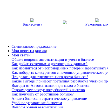
Бизнесмену
Руководител
Специальное предложение
Мои проекты
(
архив
)
Мои статьи
Общие вопросы автоматизации и учета в бизнесе
Как добиться точных и достоверных данных?
Как избавиться от неоправданных потерь и зарабатывать
Как победить конкурентов с помощью управленческого у
Что делать для стремительного роста бизнеса?
Какие выгоды принесет поэтапная разработка учетной п
Выгоды от Автоматизации для малого бизнеса
Строим учет вокруг потребностей клиентов
Как получить от работников больше?
Анализ бизнеса и стратегическое управление
Удобное управление бизнесом
Выгоды Умной автоматизации