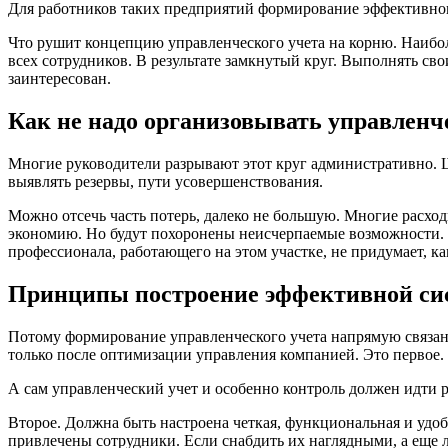
Для работников таких предприятий формирование эффективного 
Что рушит концепцию управленческого учета на корню. Наибо
всех сотрудников. В результате замкнутый круг. Выполнять св
заинтересован.
Как не надо организовывать управленч
Многие руководители разрывают этот круг административно. 
выявлять резервы, пути усовершенствования.
Можно отсечь часть потерь, далеко не большую. Многие расхо
экономию. Но будут похоронены неисчерпаемые возможности. 
профессионала, работающего на этом участке, не придумает, к
Принципы построение эффективной сис
Потому формирование управленческого учета напрямую связан
только после оптимизации управления компанией. Это первое.
А сам управленческий учет и особенно контроль должен идти р
Второе. Должна быть настроена четкая, функциональная и удо
привлечены сотрудники. Если снабдить их наглядными, а еще