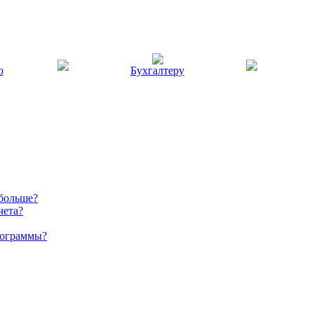
ю
Бухгалтеру
 больше?
чета?
рограммы?