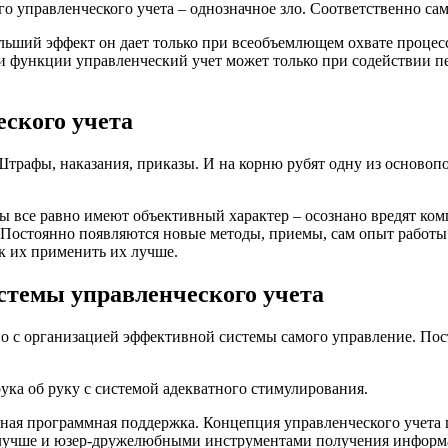
управленческого учета – однозначное зло. Соответственно сам 
льший эффект он дает только при всеобъемлющем охвате процес
ои функции управленческий учет может только при содействии пе
еского учета
Штрафы, наказания, приказы. И на корню рубят одну из осново
ды все равно имеют объективный характер – осознано вредят ко
Постоянно появляются новые методы, приемы, сам опыт работы 
ак их применить их лучше.
темы управленческого учета
о с организацией эффективной системы самого управление. Пос
ука об руку с системой адекватного стимулирования.
бная программная поддержка. Концепция управленческого учета 
 лучше и юзер-дружелюбными инструментами получения информац