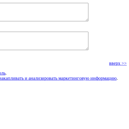
вверх >>
оль
.
накапливать и анализировать маркетинговую информацию
.