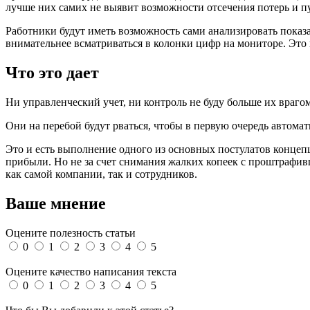
лучше них самих не выявит возможности отсечения потерь и пу
Работники будут иметь возможность сами анализировать показат
внимательнее всматриваться в колонки цифр на мониторе. Это 
Что это дает
Ни управленческий учет, ни контроль не буду больше их врагом
Они на перебой будут рваться, чтобы в первую очередь автома
Это и есть выполнение одного из основных постулатов концеп
прибыли. Но не за счет снимания жалких копеек с проштрафивш
как самой компании, так и сотрудников.
Ваше мнение
Оцените полезность статьи
0
1
2
3
4
5
Оцените качество написания текста
0
1
2
3
4
5