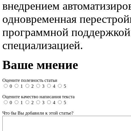
внедрением автоматизиро
одновременная перестройк
программной поддержкой 
специализацией.
Ваше мнение
Оцените полезность статьи
0
1
2
3
4
5
Оцените качество написания текста
0
1
2
3
4
5
Что бы Вы добавили к этой статье?