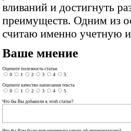
вливаний и достигнуть ра
преимуществ. Одним из о
считаю именно учетную 
Ваше мнение
Оцените полезность статьи
0
1
2
3
4
5
Оцените качество написания текста
0
1
2
3
4
5
Что бы Вы добавили к этой статье?
Что бы Вам было еще интересно узнать об автоматизации?