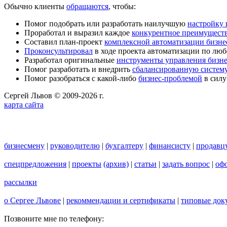
Обычно клиенты
обращаются
, чтобы:
Помог подобрать или разработать наилучшую
настройку
Проработал и выразил каждое
конкурентное преимущест
Составил план-проект
комплексной автоматизации бизне
Проконсультировал
в ходе проекта автоматизации по люб
Разработал оригинальные
инструменты управления бизн
Помог разработать и внедрить
сбалансированную систему
Помог разобраться с какой-либо
бизнес-проблемой
в силу
Сергей Львов © 2009-2026 г.
карта сайта
бизнесмену
|
руководителю
|
бухгалтеру
|
финансисту
|
продавц
спецпредложения
|
проекты
(архив)
|
статьи
|
задать вопрос
|
офо
рассылки
о Сергее Львове
|
рекоммендации и сертификаты
|
типовые док
Позвоните мне по телефону: