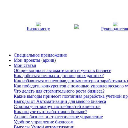
Бизнесмену
Руководител
Специальное предложение
Мои проекты
(
архив
)
Мои статьи
Общие вопросы автоматизации и учета в бизнесе
Как добиться точных и достоверных данных?
Как избавиться от неоправданных потерь и зарабатывать
Как победить конкурентов с помощью управленческого у
Что делать для стремительного роста бизнеса?
Какие выгоды принесет поэтапная разработка учетной п
Выгоды от Автоматизации для малого бизнеса
Строим учет вокруг потребностей клиентов
Как получить от работников больше?
Анализ бизнеса и стратегическое управление
Удобное управление бизнесом
Выгоды Умной автоматизации