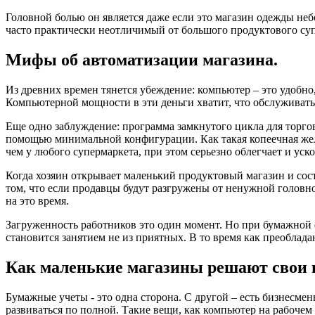
Головной болью он является даже если это магазин одежды небо
часто практически неотличимый от большого продуктового су
Мифы об автоматизации магазина.
Из древних времен тянется убеждение: компьютер – это удобно,
Компьютерной мощности в эти деньги хватит, что обслуживать
Еще одно заблуждение: программа замкнутого цикла для торгово
помощью минимальной конфигурации. Как такая копеечная желез
чем у любого супермаркета, при этом серьезно облегчает и уск
Когда хозяин открывает маленький продуктовый магазин и сост
том, что если продавцы будут разгружены от ненужной головно
на это время.
Загруженность работников это один момент. Но при бумажной ф
становится занятием не из приятных. В то время как преобла
Как маленькие магазины решают свои 
Бумажные учеты - это одна сторона. С другой – есть бизнесмен
развиваться по полной. Такие вещи, как компьютер на рабочем 