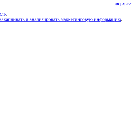
вверх >>
оль
.
накапливать и анализировать маркетинговую информацию
.