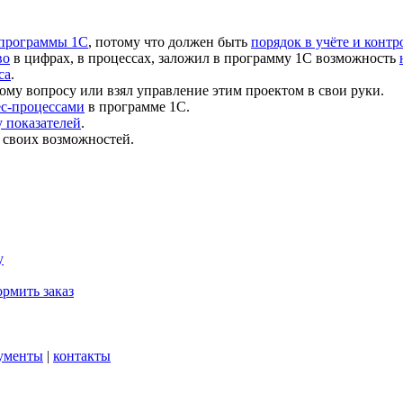
 программы 1С
, потому что должен быть
порядок в учёте и контр
во
в цифрах, в процессах, заложил в программу 1С возможность
са
.
ому вопросу или взял управление этим проектом в свои руки.
ес-процессами
в программе 1С.
 показателей
.
 своих возможностей.
у
рмить заказ
ументы
|
контакты