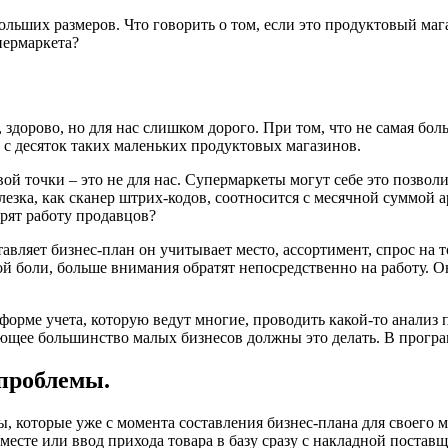
льших размеров. Что говорить о том, если это продуктовый мага
пермаркета?
 здорово, но для нас слишком дорого. При том, что не самая бол
 с десяток таких маленьких продуктовых магазинов.
й точки – это не для нас. Супермаркеты могут себе это позволи
ка, как сканер штрих-кодов, соотносится с месячной суммой ар
орят работу продавцов?
авляет бизнес-план он учитывает место, ассортимент, спрос на 
й боли, больше внимания обратят непосредственно на работу. Он
орме учета, которую ведут многие, проводить какой-то анализ п
дающее большинство малых бизнесов должны это делать. В програ
проблемы.
ы, которые уже с момента составления бизнес-плана для своего 
месте или ввод прихода товара в базу сразу с накладной поставщ