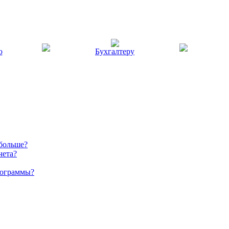
ю
Бухгалтеру
 больше?
чета?
рограммы?