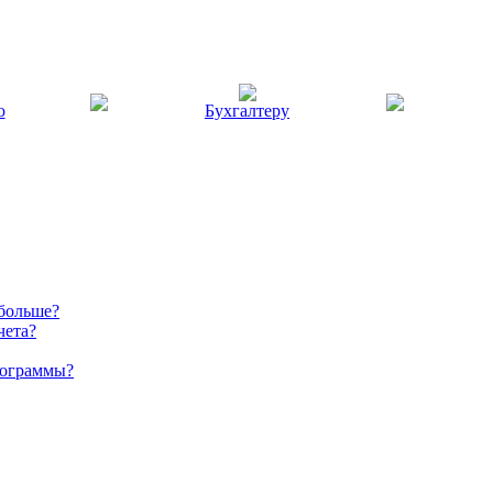
ю
Бухгалтеру
 больше?
чета?
рограммы?