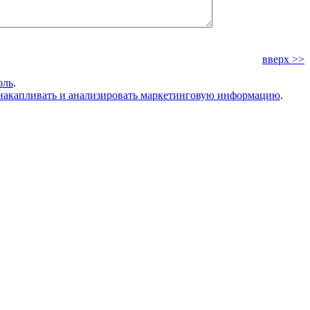
вверх >>
оль
.
накапливать и анализировать маркетинговую информацию
.