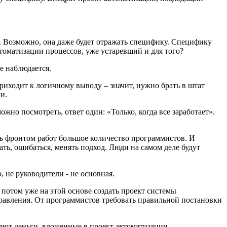
с. Возможно, она даже будет отражать специфику. Специфику
втоматизации процессов, уже устаревший и для того?
е наблюдается.
иходит к логичному выводу – значит, нужно брать в штат
и.
но посмотреть, ответ один: «Только, когда все заработает».
ть фронтом работ большое количество программистов. И
ть, ошибаться, менять подход. Люди на самом деле будут
 не руководители - не основная.
 потом уже на этой основе создать проект системы
правления. От программистов требовать правильной постановки
ряют деньги, вложенные в проект автоматизации.