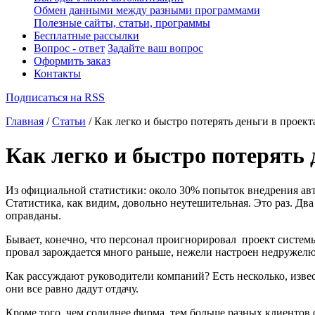
Обмен данными между разными программами
Полезные сайты, статьи, программы
Бесплатные рассылки
Вопрос - ответ
Задайте ваш вопрос
Оформить заказ
Контакты
Подписаться на RSS
Главная
/
Статьи
/ Как легко и быстро потерять деньги в проек
Как легко и быстро потерять 
Из официальной статистики: около 30% попыток внедрения авт
Статистика, как видим, довольно неутешительная. Это раз. Два
оправданы.
Бывает, конечно, что персонал проигнорировал проект систем
провал зарождается много раньше, нежели настроен недружел
Как рассуждают руководители компаний? Есть несколько, извес
они все равно дадут отдачу.
Кроме того, чем солиднее фирма, тем больше разных клиентов