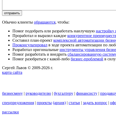
Обычно клиенты
обращаются
, чтобы:
Помог подобрать или разработать наилучшую
настройку
Проработал и выразил каждое
конкурентное преимущест
Составил план-проект
комплексной автоматизации бизне
Проконсультировал
в ходе проекта автоматизации по люб
Разработал оригинальные
инструменты управления бизн
Помог разработать и внедрить
сбалансированную систему
Помог разобраться с какой-либо
бизнес-проблемой
в силу
Сергей Львов © 2009-2026 г.
карта сайта
бизнесмену
|
руководителю
|
бухгалтеру
|
финансисту
|
продавц
спецпредложения
|
проекты
(архив)
|
статьи
|
задать вопрос
|
офо
рассылки