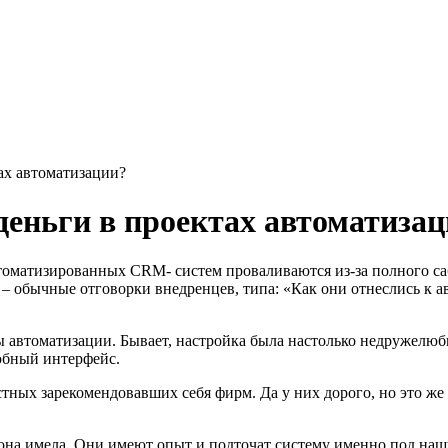
тах автоматизации?
деньги в проектах автоматиза
оматизированных CRM- систем проваливаются из-за полного саб
 – обычные отговорки внедренцев, типа: «Как они отнеслись к авт
ы автоматизации. Бывает, настройка была настолько недружелюб
юбный интерфейс.
тных зарекомендовавших себя фирм. Да у них дорого, но это же
 она имела. Они имеют опыт и подточат систему именно под на