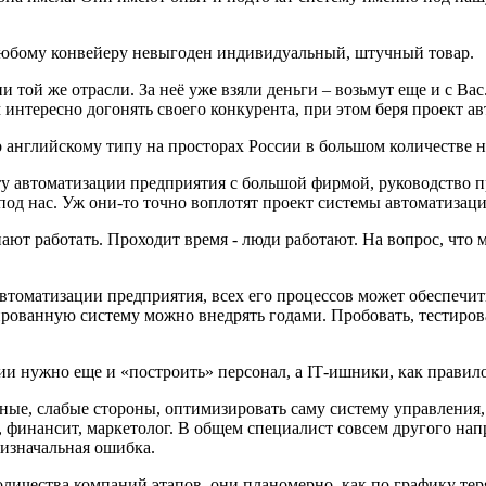
Любому конвейеру невыгоден индивидуальный, штучный товар.
и той же отрасли. За неё уже взяли деньги – возьмут еще и с Ва
 интересно догонять своего конкурента, при этом беря проект а
английскому типу на просторах России в большом количестве н
у автоматизации предприятия с большой фирмой, руководство пр
под нас. Уж они-то точно воплотят проект системы автоматизаци
 работать. Проходит время - люди работают. На вопрос, что мож
автоматизации предприятия, всех его процессов может обеспечи
ированную систему можно внедрять годами. Пробовать, тестирова
и нужно еще и «построить» персонал, а ІТ-ишники, как правило,
ные, слабые стороны, оптимизировать саму систему управления,
, финансит, маркетолог. В общем специалист совсем другого на
 изначальная ошибка.
оличества компаний этапов, они планомерно, как по графику те