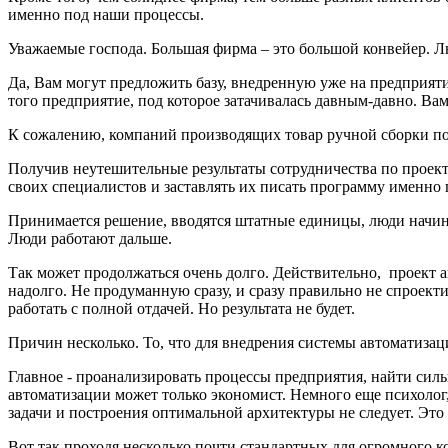
именно под наши процессы.
Уважаемые господа. Большая фирма – это большой конвейер. 
Да, Вам могут предложить базу, внедренную уже на предприяти
того предприятие, под которое затачивалась давным-давно. Вам
К сожалению, компаний производящих товар ручной сборки по 
Получив неутешительные результаты сотрудничества по проект
своих специалистов и заставлять их писать программу именно 
Принимается решение, вводятся штатные единицы, люди начинают
Люди работают дальше.
Так может продолжаться очень долго. Действительно, проект 
надолго. Не продуманную сразу, и сразу правильно не спроект
работать с полной отдачей. Но результата не будет.
Причин несколько. То, что для внедрения системы автоматизаци
Главное - проанализировать процессы предприятия, найти силь
автоматизации может только экономист. Немного еще психолог
задачи и построения оптимальной архитектуры не следует. Это
Вот так проходя несколько почти стандартных для огромного к