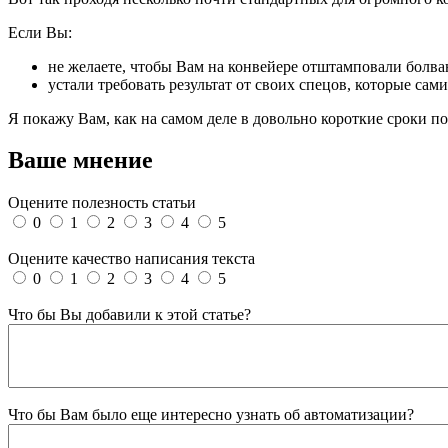
Если Вы:
не желаете, чтобы Вам на конвейере отштамповали болв
устали требовать результат от своих спецов, которые сам
Я покажу Вам, как на самом деле в довольно короткие сроки п
Ваше мнение
Оцените полезность статьи
0
1
2
3
4
5
Оцените качество написания текста
0
1
2
3
4
5
Что бы Вы добавили к этой статье?
Что бы Вам было еще интересно узнать об автоматизации?