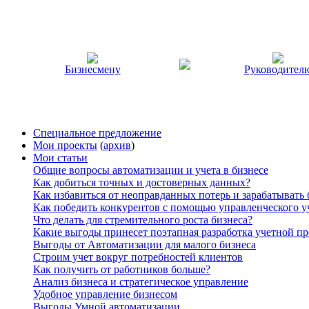
Бизнесмену
Руководител
Специальное предложение
Мои проекты
(
архив
)
Мои статьи
Общие вопросы автоматизации и учета в бизнесе
Как добиться точных и достоверных данных?
Как избавиться от неоправданных потерь и зарабатывать
Как победить конкурентов с помощью управленческого у
Что делать для стремительного роста бизнеса?
Какие выгоды принесет поэтапная разработка учетной п
Выгоды от Автоматизации для малого бизнеса
Строим учет вокруг потребностей клиентов
Как получить от работников больше?
Анализ бизнеса и стратегическое управление
Удобное управление бизнесом
Выгоды Умной автоматизации