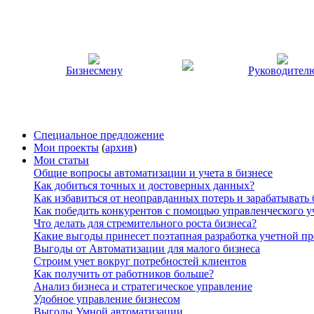
Бизнесмену
Руководител
Специальное предложение
Мои проекты
(
архив
)
Мои статьи
Общие вопросы автоматизации и учета в бизнесе
Как добиться точных и достоверных данных?
Как избавиться от неоправданных потерь и зарабатывать
Как победить конкурентов с помощью управленческого у
Что делать для стремительного роста бизнеса?
Какие выгоды принесет поэтапная разработка учетной п
Выгоды от Автоматизации для малого бизнеса
Строим учет вокруг потребностей клиентов
Как получить от работников больше?
Анализ бизнеса и стратегическое управление
Удобное управление бизнесом
Выгоды Умной автоматизации