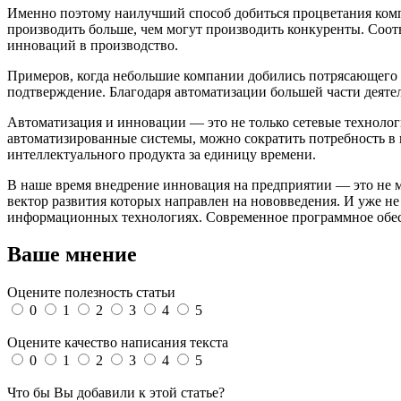
Именно поэтому наилучший способ добиться процветания комп
производить больше, чем могут производить конкуренты. Соот
инноваций в производство.
Примеров, когда небольшие компании добились потрясающего 
подтверждение. Благодаря автоматизации большей части деятел
Автоматизация и инновации — это не только сетевые техноло
автоматизированные системы, можно сократить потребность в 
интеллектуального продукта за единицу времени.
В наше время внедрение инновация на предприятии — это не м
вектор развития которых направлен на нововведения. И уже не
информационных технологиях. Современное программное обесп
Ваше мнение
Оцените полезность статьи
0
1
2
3
4
5
Оцените качество написания текста
0
1
2
3
4
5
Что бы Вы добавили к этой статье?