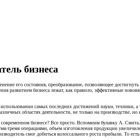
тель бизнеса
нение его состояния, преобразование, позволяющее достигнуть 
ия развитием бизнеса лежат, как правило, эффективные нововве
 использовании самых последних достижений науки, техники, а 
зличных областях деятельности, не только на производстве, но и
овременном бизнесе? Все просто. Вспомним булавку А. Смита. 
двумя-тремя операциями, объем изготовления продукции увеличил
изводитель смог добиться колоссального роста прибыли. То ест