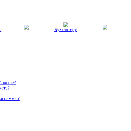
ю
Бухгалтеру
 больше?
чета?
рограммы?