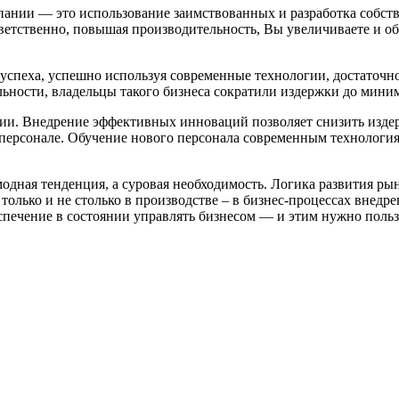
ании — это использование заимствованных и разработка собств
ветственно, повышая производительность, Вы увеличиваете и об
успеха, успешно используя современные технологии, достаточн
ьности, владельцы такого бизнеса сократили издержки до миним
гии. Внедрение эффективных инноваций позволяет снизить изде
персонале. Обучение нового персонала современным технология
одная тенденция, а суровая необходимость. Логика развития р
 только и не столько в производстве – в бизнес-процессах вне
ечение в состоянии управлять бизнесом — и этим нужно польз