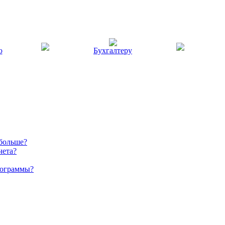
ю
Бухгалтеру
 больше?
чета?
рограммы?