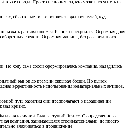
й точке города. Просто не понимала, кто может посягнуть на
екс, её оптовые точки остаются вдали от путей, куда
удно назвать развивающимся. Рынок перекроился. Огромная доля
 оборотных средств. Огромная машина, без рассчитанного
ий. По ходу сама собой сформировалась компания, наладились
оприятный рынок до времени скрывал бреши. Но рынок
жасная эффективность использования нематериальных активов,
Основной путь развития они предполагают в наращивании
казал кризис.
 была аналогичной. Был растущий бизнес. С определенного
стная компания, занимающаяся стройматериалами, не просто
нительно влаживаться в продвижение.