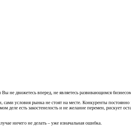
ли Вы не движетесь вперед, не являетесь развивающимся бизнесом
и, сами условия рынка не стоят на месте. Конкуренты постоянн
ом деле есть закостенелость и не желание перемен, рискует оста
 случае ничего не делать – уже изначальная ошибка.