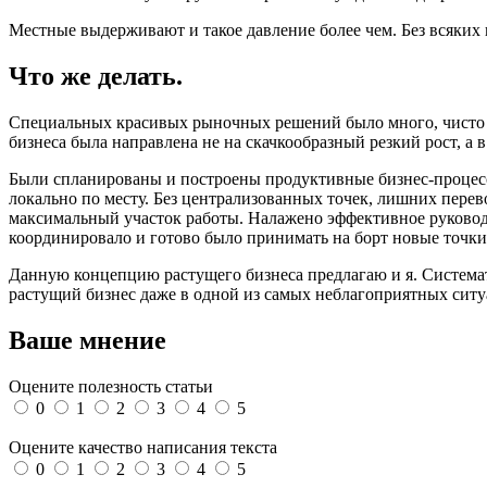
Местные выдерживают и такое давление более чем. Без всяких 
Что же делать.
Специальных красивых рыночных решений было много, чисто п
бизнеса была направлена не на скачкообразный резкий рост, а
Были спланированы и построены продуктивные бизнес-процесс
локально по месту. Без централизованных точек, лишних пере
максимальный участок работы. Налажено эффективное руководст
координировало и готово было принимать на борт новые точки
Данную концепцию растущего бизнеса предлагаю и я. Систем
растущий бизнес даже в одной из самых неблагоприятных ситу
Ваше мнение
Оцените полезность статьи
0
1
2
3
4
5
Оцените качество написания текста
0
1
2
3
4
5