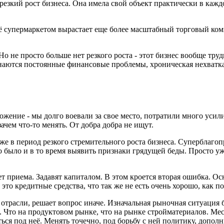
езкий рост бизнеса. Она имела свой объект практически в каждо
 супермаркетом вырастает еще более масштабный торговый компл
Но не просто больше нет резкого роста - этот бизнес вообще тр
наются постоянные финансовые проблемы, хроническая нехватка
жение - мы долго воевали за свое место, потратили много усил
ачем что-то менять. От добра добра не ищут.
аже в период резкого стремительного роста бизнеса. Суперблаг
 было и в то время выявить признаки грядущей беды. Просто у
нет приема. Задавят капиталом. В этом кроется вторая ошибка. 
о кредитные средства, что так же не есть очень хорошо, как по
 отрасли, решает вопрос иначе. Изначальная рыночная ситуация
 Что на продуктовом рынке, что на рынке стройматериалов. Ме
ся под неё. Менять точечно, под борьбу с ней политику, допол