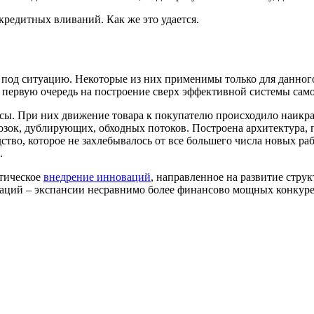
кредитных вливаний. Как же это удается.
од ситуацию. Некоторые из них применимы только для данного 
 в первую очередь на построение сверх эффективной системы сам
ы. При них движение товара к покупателю происходило наикра
возок, дублирующих, обходных потоков. Построена архитектура,
во, которое не захлебывалось от все большего числа новых раб
.
атическое
внедрение инноваций
, направленное на развитие стру
аций – экспансии несравнимо более финансово мощных конкурен