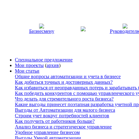
Бизнесмену
Руководител
Специальное предложение
Мои проекты
(
архив
)
Мои статьи
Общие вопросы автоматизации и учета в бизнесе
Как добиться точных и достоверных данных?
Как избавиться от неоправданных потерь и зарабатывать
Как победить конкурентов с помощью управленческого у
Что делать для стремительного роста бизнеса?
Какие выгоды принесет поэтапная разработка учетной п
Выгоды от Автоматизации для малого бизнеса
Строим учет вокруг потребностей клиентов
Как получить от работников больше?
Анализ бизнеса и стратегическое управление
Удобное управление бизнесом
Выгоды Умной автоматизации