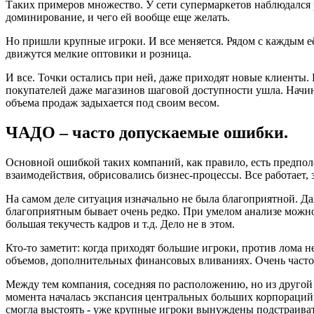
Таких примеров множество. У сети супермаркетов наблюдался р
доминирование, и чего ей вообще еще желать.
Но пришли крупные игроки. И все меняется. Рядом с каждым её
движутся мелкие оптовики и розница.
И все. Точки остались при ней, даже приходят новые клиенты. 
покупателей даже магазинов шаговой доступности ушла. Начи
объема продаж задыхается под своим весом.
ЧАДО – часто допускаемые ошибки.
Основной ошибкой таких компаний, как правило, есть предполо
взаимодействия, обрисовались бизнес-процессы. Все работает, з
На самом деле ситуация изначально не была благоприятной. Д
благоприятным бывает очень редко. При умелом анализе можно
большая текучесть кадров и т.д. Дело не в этом.
Кто-то заметит: когда приходят большие игроки, против лома 
объемов, дополнительных финансовых вливаниях. Очень часто эт
Между тем компания, соседняя по расположению, но из другой
момента началась экспансия центральных больших корпораций.
смогла выстоять - уже крупные игроки вынуждены подстраивать