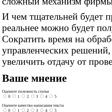
сложный механизм фирмы
И чем тщательней будет п
реальнее можно будет по
Сократить время на обраб
управленческих решений, 
увеличить отдачу от пров
Ваше мнение
Оцените полезность статьи
0
1
2
3
4
5
Оцените качество написания текста
0
1
2
3
4
5