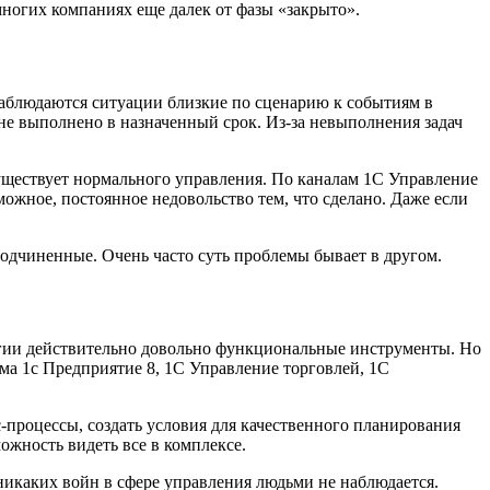
ногих компаниях еще далек от фазы «закрыто».
аблюдаются ситуации близкие по сценарию к событиям в
не выполнено в назначенный срок. Из-за невыполнения задач
уществует нормального управления. По каналам 1С Управление
жное, постоянное недовольство тем, что сделано. Даже если
 подчиненные. Очень часто суть проблемы бывает в другом.
гии действительно довольно функциональные инструменты. Но
мма 1с Предприятие 8, 1С Управление торговлей, 1С
-процессы, создать условия для качественного планирования
ожность видеть все в комплексе.
 никаких войн в сфере управления людьми не наблюдается.