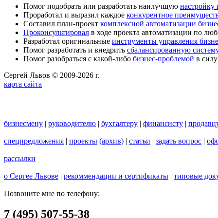
Помог подобрать или разработать наилучшую
настройку
Проработал и выразил каждое
конкурентное преимущест
Составил план-проект
комплексной автоматизации бизне
Проконсультировал
в ходе проекта автоматизации по люб
Разработал оригинальные
инструменты управления бизн
Помог разработать и внедрить
сбалансированную систему
Помог разобраться с какой-либо
бизнес-проблемой
в силу
Сергей Львов © 2009-2026 г.
карта сайта
бизнесмену
|
руководителю
|
бухгалтеру
|
финансисту
|
продавц
спецпредложения
|
проекты
(архив)
|
статьи
|
задать вопрос
|
офо
рассылки
о Сергее Львове
|
рекоммендации и сертификаты
|
типовые док
Позвоните мне по телефону:
7 (495) 507-55-38