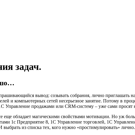
ия задач.
ошо…
рашивающийся вывод: созывать собрания, лично приглашать на 
елей и компьютерных сетей несерьезное занятие. Потому в проц
 1С Управление продажами или CRM-систему – уже сами просят н
се еще обладает магическими свойствами мотивации. Но уж боль
тами 1с Предприятие 8, 1С Управление торговлей, 1С Управлен
 выбрать из списка тех, кого нужно «простимулировать» лично.