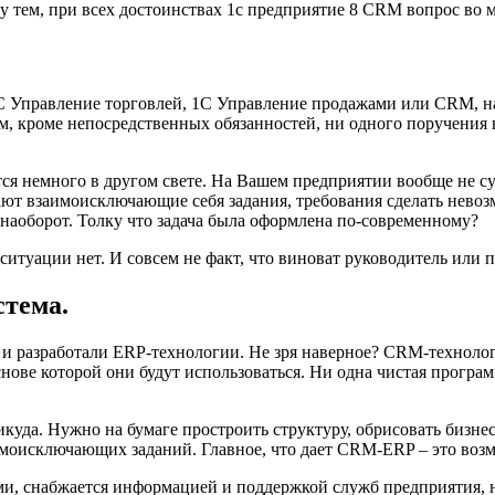
тем, при всех достоинствах 1с предприятие 8 CRM вопрос во м
1С Управление торговлей, 1С Управление продажами или CRM, н
м, кроме непосредственных обязанностей, ни одного поручения 
ся немного в другом свете. На Вашем предприятии вообще не с
т взаимоисключающие себя задания, требования сделать невозмо
 наоборот. Толку что задача была оформлена по-современному?
 ситуации нет. И совсем не факт, что виноват руководитель или
стема.
 и разработали ERP-технологии. Не зря наверное? CRM-техноло
нове которой они будут использоваться. Ни одна чистая програ
уда. Нужно на бумаге простроить структуру, обрисовать бизнес
аимоисключающих заданий. Главное, что дает CRM-ERP – это возм
ными, снабжается информацией и поддержкой служб предприятия,