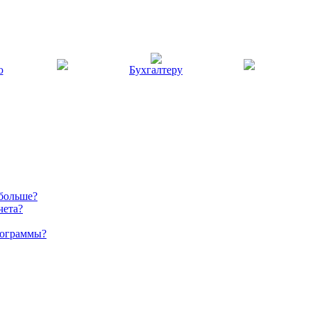
ю
Бухгалтеру
 больше?
чета?
рограммы?