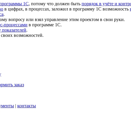
 программы 1С
, потому что должен быть
порядок в учёте и контр
во
в цифрах, в процессах, заложил в программу 1С возможность
са
.
ому вопросу или взял управление этим проектом в свои руки.
ес-процессами
в программе 1С.
 показателей
.
 своих возможностей.
у
рмить заказ
ументы
|
контакты