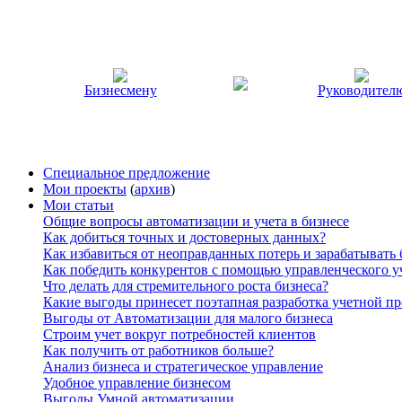
Бизнесмену
Руководител
Специальное предложение
Мои проекты
(
архив
)
Мои статьи
Общие вопросы автоматизации и учета в бизнесе
Как добиться точных и достоверных данных?
Как избавиться от неоправданных потерь и зарабатывать
Как победить конкурентов с помощью управленческого у
Что делать для стремительного роста бизнеса?
Какие выгоды принесет поэтапная разработка учетной п
Выгоды от Автоматизации для малого бизнеса
Строим учет вокруг потребностей клиентов
Как получить от работников больше?
Анализ бизнеса и стратегическое управление
Удобное управление бизнесом
Выгоды Умной автоматизации