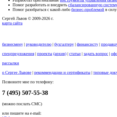
Разработал оригинальные
инструменты управления бизн
Помог разработать и внедрить
сбалансированную систему
Помог разобраться с какой-либо
бизнес-проблемой
в силу
Сергей Львов © 2009-2026 г.
карта сайта
бизнесмену
|
руководителю
|
бухгалтеру
|
финансисту
|
продавц
спецпредложения
|
проекты
(архив)
|
статьи
|
задать вопрос
|
офо
рассылки
о Сергее Львове
|
рекоммендации и сертификаты
|
типовые док
Позвоните мне по телефону:
7 (495) 507-55-38
(можно послать СМС)
или пишите на e-mail: