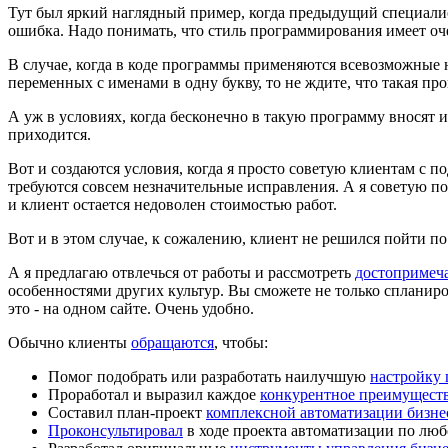
Тут был яркий наглядный пример, когда предыдущий специалис
ошибка. Надо понимать, что стиль программирования имеет оч
В случае, когда в коде программы применяются всевозможные 
переменных с именами в одну букву, то не ждите, что такая пр
А уж в условиях, когда бесконечно в такую программу вносят 
приходится.
Вот и создаются условия, когда я просто советую клиентам с 
требуются совсем незначительные исправления. А я советую пот
и клиент остается недоволен стоимостью работ.
Вот и в этом случае, к сожалению, клиент не решился пойти п
А я предлагаю отвлечься от работы и рассмотреть
достопримеч
особенностями других культур. Вы сможете не только спланиров
это - на одном сайте. Очень удобно.
Обычно клиенты
обращаются
, чтобы:
Помог подобрать или разработать наилучшую
настройку
Проработал и выразил каждое
конкурентное преимущест
Составил план-проект
комплексной автоматизации бизне
Проконсультировал
в ходе проекта автоматизации по люб