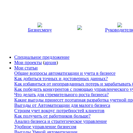
Бизнесмену
Руководител
Специальное предложение
Мои проекты
(
архив
)
Мои статьи
Общие вопросы автоматизации и учета в бизнесе
Как добиться точных и достоверных данных?
Как избавиться от неоправданных потерь и зарабатывать
Как победить конкурентов с помощью управленческого у
Что делать для стремительного роста бизнеса?
Какие выгоды принесет поэтапная разработка учетной п
Выгоды от Автоматизации для малого бизнеса
Строим учет вокруг потребностей клиентов
Как получить от работников больше?
Анализ бизнеса и стратегическое управление
Удобное управление бизнесом
Выгоды Умной автоматизации