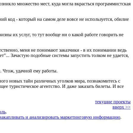
зникло множество мест, куда могла вкрасться программистская
й код - который на самом деле вовсе не используется, обилие
зны их услуг, то тут вообще ни о какой работе говорить не
тественно, меня не понимают заказчики - в их понимании ведь
т"... Зачастую подобные системы запустить толком не удается,
. Чтож, удачной ему работы.
ного новых тайн различных уголков мира, познакомитесь с
щее туристическое агентство. И даже заказать билеты. И все
текущие проекты
вверх >>
оль
.
накапливать и анализировать маркетинговую информацию
.