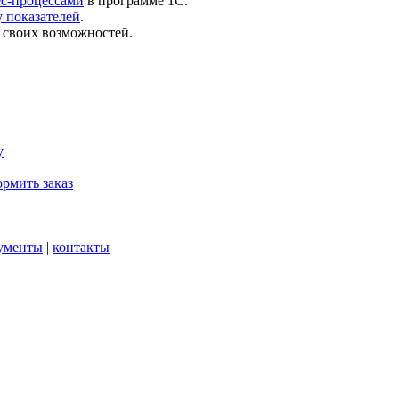
ес-процессами
в программе 1С.
 показателей
.
 своих возможностей.
у
рмить заказ
ументы
|
контакты