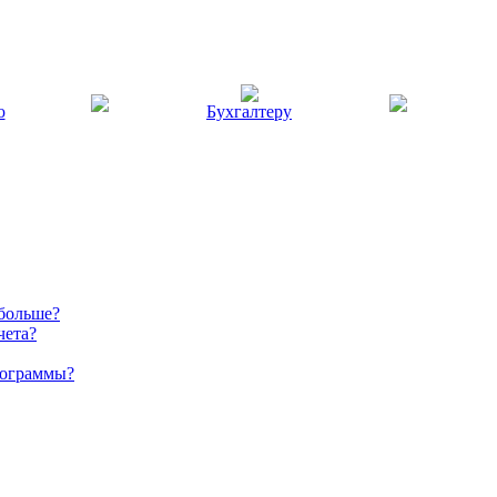
ю
Бухгалтеру
 больше?
чета?
рограммы?