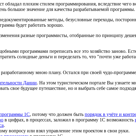
т обладал плохим стилем программирования, вследствие чего во
ень большое значение для качества разрабатываемой программы.
недокументированные методы, безусловные переходы, посторонни
ограмма будет работать хорошо.
изменения разные программисты, отобранные по принципу дешеви
подобными программами переписать все это хозяйство заново. Ес
ратить солидные деньги и переделать то, что "почти уже работае
о разработанному мною плану. Остался при своей чудо-программе
ательности Дании
. На этом туристическом портале Вы узнаете м
ать свое будущее путешествие, но и выбрать себе самое подходя
 программы 1С
, потому что должен быть
порядок в учёте и контр
во
в цифрах, в процессах, заложил в программу 1С возможность
са
.
ому вопросу или взял управление этим проектом в свои руки.